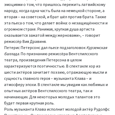
эмоциями о том, что пришлось пережить латвийскому
народу, когда одна часть была на немецкой стороне, а
вторая – на советской, и брат шёл против брата. Также
эта пьеса о том, что делает война: о незащищённости и
огромном страхе. Ранимая, хрупкая душа артиста
оказывается зажатой между жерновами», – говорит
режиссёр Вия Дравиня.
Петерис Петерсонс дал пьесе подзаголовок
Курземская
баллада
. По признанию режиссёра Вентспилсского
театра, произведения Петерсона в целом
характеризуются поэтичностью. В спектакле хор из
шести актёров зачитает поэзию, отражающую мысли и
сущность главного героя – музыканта Клава – и
атмосферу эпохи. В спектакле мы увидим как любимых и
опытных актёров Вентспилсского театра, так и
начинающих. Для некоторых молодых талантов это
будет первая крупная роль.
Роль музыканта Клава исполнит молодой актёр Рудолфс