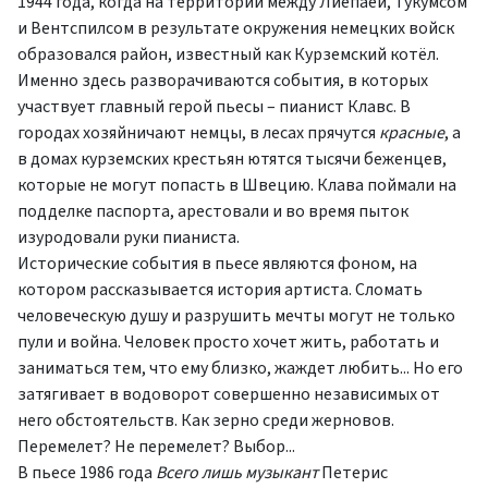
1944 года, когда на территории между Лиепаей, Тукумсом
и Вентспилсом в результате окружения немецких войск
образовался район, известный как Курземский котёл.
Именно здесь разворачиваются события, в которых
участвует главный герой пьесы – пианист Клавс. В
городах хозяйничают немцы, в лесах прячутся
красные
, а
в домах курземских крестьян ютятся тысячи беженцев,
которые не могут попасть в Швецию. Клава поймали на
подделке паспорта, арестовали и во время пыток
изуродовали руки пианиста.
Исторические события в пьесе являются фоном, на
котором рассказывается история артиста. Сломать
человеческую душу и разрушить мечты могут не только
пули и война. Человек просто хочет жить, работать и
заниматься тем, что ему близко, жаждет любить... Но его
затягивает в водоворот совершенно независимых от
него обстоятельств. Как зерно среди жерновов.
Перемелет? Не перемелет? Выбор...
В пьесе 1986 года
Всего лишь музыкант
Петерис