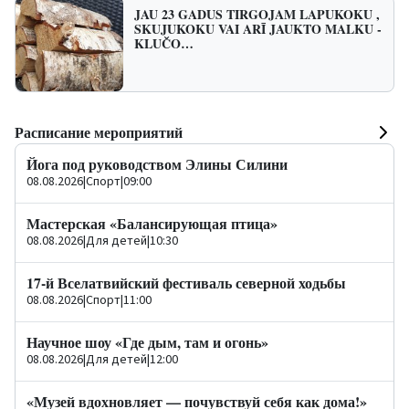
JAU 23 GADUS TIRGOJAM LAPUKOKU ,
SKUJUKOKU VAI ARĪ JAUKTO MALKU -
KLUČO…
Расписание мероприятий
Йога под руководством Элины Силини
08.08.2026
|
Спорт
|
09:00
Мастерская «Балансирующая птица»
08.08.2026
|
Для детей
|
10:30
17-й Вселатвийский фестиваль северной ходьбы
08.08.2026
|
Спорт
|
11:00
Научное шоу «Где дым, там и огонь»
08.08.2026
|
Для детей
|
12:00
«Музей вдохновляет — почувствуй себя как дома!»