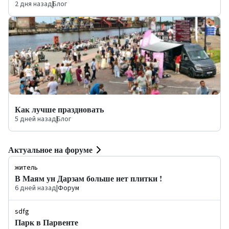
2 дня назад
|
Блог
Как лучше праздновать
5 дней назад
|
Блог
Актуальное на форуме
житель
В Маям ун Дарзам больше нет плитки !
6 дней назад
|
Форум
sdfg
Парк в Парвенте