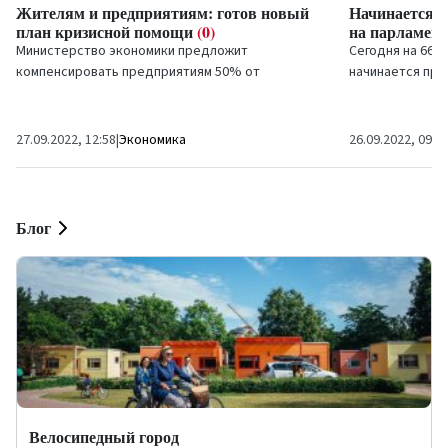
Жителям и предприятиям: готов новый
Начинается п
план кризисной помощи
(0)
на парламен
Министерство экономики предложит
Сегодня на 66 
компенсировать предприятиям 50% от
начинается пре
стоимости электроэнергии, если она превысит
выборах 14-го С
160 евро за мегаватт-час...
передать свой г
27.09.2022, 12:58
|
Экономика
26.09.2022, 09:3
Блог
Велосипедный город