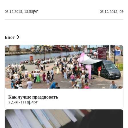
лососевых.
03.12.2015, 15:58
|
ЧП
03.12.2015, 09:5
Блог
Как лучше праздновать
2 дня назад
|
Блог