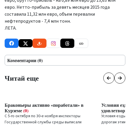
евро, брутто-прибыль - на 0,89 млн евро до 13,63 млн
евро. Нетто-прибыль за девять месяцев 2015 года
составила 11,32 млн евро, объем перевалки
нефтепродуктов - 7,4 млн тонн.
ЛЕТА.
Комментарии (0)
Читай еще
Браконьеры активно «поработали» в
Условия езды
Курземе
(0)
удовлетвори
С 5-го октября по 30-е ноября инспекторы
Условия езды п
Государственной службы среды выписали
дорогам этим у
штрафов на 2260 евро за незаконный вылов
удовлетворите