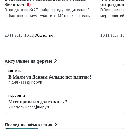
850 школ
(0)
отпразднова
В предстоящей 27 ноября предупредительной
В Вентспилсе п
забастовке примут участите 850 школ - в целом
мероприятий в 
22 490 учителей, сообщил на пресс-
праздника, на 
конференции...
праздновали...
20.11.2015, 10:55
|
Общество
19.11.2015, 10:0
Актуальное на форуме
житель
В Маям ун Дарзам больше нет плитки !
4 дня назад
|
Форум
пврвента
Mere приказал долго жить ?
2 недели назад
|
Форум
Последние объявления