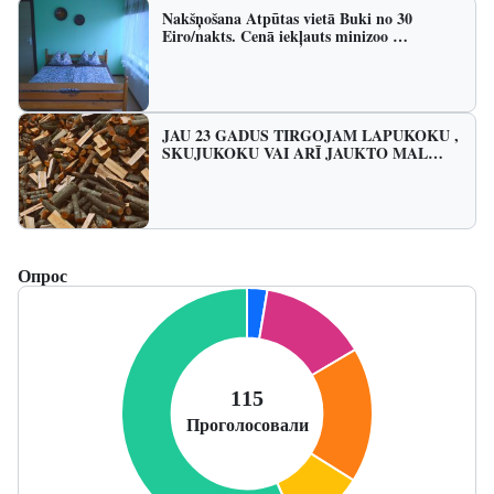
Nakšņošana Atpūtas vietā Buki no 30
Eiro/nakts. Cenā iekļauts minizoo …
JAU 23 GADUS TIRGOJAM LAPUKOKU ,
SKUJUKOKU VAI ARĪ JAUKTO MAL…
Опрос