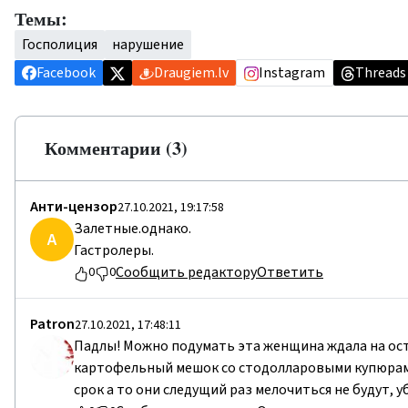
Темы:
Госполиция
нарушение
Facebook
Draugiem.lv
Instagram
Threads
Комментарии (3)
Анти-цензор
27.10.2021, 19:17:58
Залетные.однако.
А
Гастролеры.
Сообщить редактору
Ответить
0
0
Patron
27.10.2021, 17:48:11
Падлы! Можно подумать эта женщина ждала на ост
картофельный мешок со стодолларовыми купюрами!
срок а то они следущий раз мелочиться не будут, 