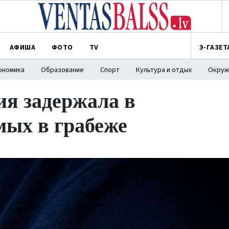
АФИША
ФОТО
TV
Э-ГАЗЕТ
ономика
Образование
Спорт
Культура и отдых
Окруж
ия задержала в
мых в грабеже