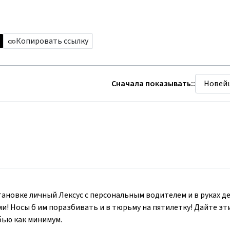
Копировать ссылку
Сначала показывать::
ановке личный Лексус с персональным водителем и в руках д
 Носы б им поразбивать и в тюрьму на пятилетку! Дайте эт
убью как минимум.