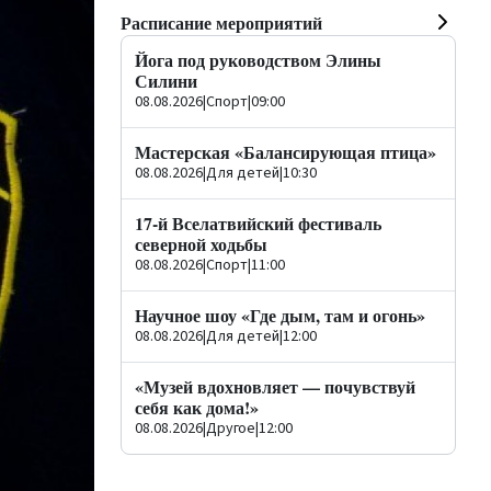
Расписание мероприятий
Йога под руководством Элины
Силини
08.08.2026
|
Спорт
|
09:00
Мастерская «Балансирующая птица»
08.08.2026
|
Для детей
|
10:30
17-й Вселатвийский фестиваль
северной ходьбы
08.08.2026
|
Спорт
|
11:00
Научное шоу «Где дым, там и огонь»
08.08.2026
|
Для детей
|
12:00
«Музей вдохновляет — почувствуй
себя как дома!»
08.08.2026
|
Другое
|
12:00