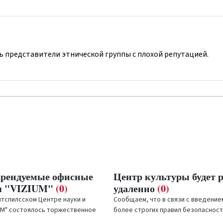
ть представители этнической группы с плохой репутацией.
рендуемые офисные
Центр культуры будет 
я "VIZIUM"
(0)
удаленно
(0)
нтспилсском Центре науки и
Сообщаем, что в связи с введение
IUM" состоялось торжественное
более строгих правил безопасности
честь открытия арендуемых
октября по 15 ноября будут закры