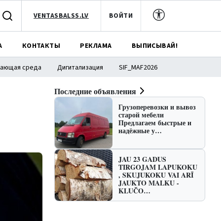
VENTASBALSS.LV
ВОЙТИ
А
КОНТАКТЫ
РЕКЛАМА
ВЫПИСЫВАЙ!
ающая среда
Дигитализация
SIF_MAF2026
Последние объявления
Грузоперевозки и вывоз
старой мебели
Предлагаем быстрые и
надёжные у…
JAU 23 GADUS
TIRGOJAM LAPUKOKU
, SKUJUKOKU VAI ARĪ
JAUKTO MALKU -
KLUČO…