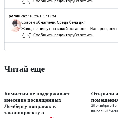
Сообщить редактору
Ответить
0
0
реплика
27.10.2021, 17:18:24
Совсем обнаглели. Средь бела дня!
Жаль, не пишут на какой остановке. Наверно, опя
Сообщить редактору
Ответить
0
0
Читай еще
Комиссия не поддерживает
Открыли а
внесение посвященных
помещени
Лембергу поправок к
20 октября в Ве
законопроекту о
инноваций "VIZ
мероприятие в 