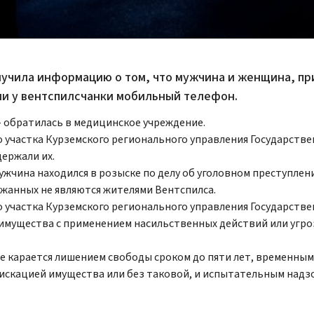
олучила информацию о том, что мужчина и женщина, пр
ли у вентспилсчанки мобильный телефон.
 обратилась в медицинское учреждение.
 участка Курземского регионального управления Государств
ержали их.
ужчина находился в розыске по делу об уголовном преступлен
ржанных не являются жителями Вентспилса.
 участка Курземского регионального управления Государств
 имущества с применением насильственных действий или угро
ие карается лишением свободы сроком до пяти лет, временны
скацией имущества или без таковой, и испытательным надз