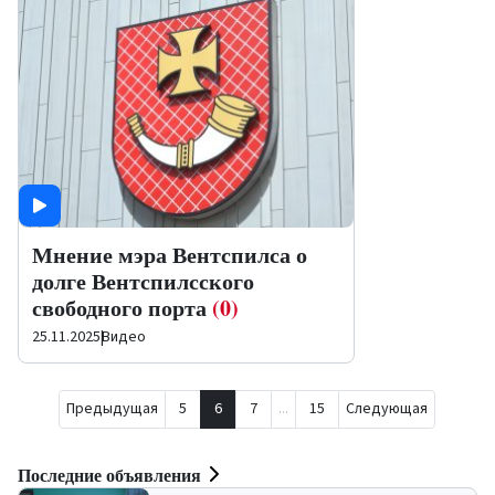
Мнение мэра Вентспилса о
долге Вентспилсского
свободного порта
(0)
25.11.2025
|
Видео
Предыдущая
5
6
7
...
15
Следующая
Последние объявления