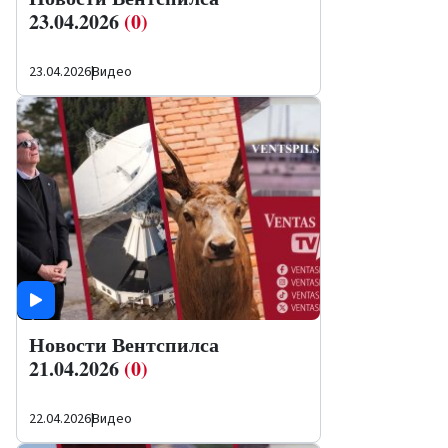
23.04.2026
(0)
23.04.2026
|
Видео
Новости Вентспилса
21.04.2026
(0)
22.04.2026
|
Видео