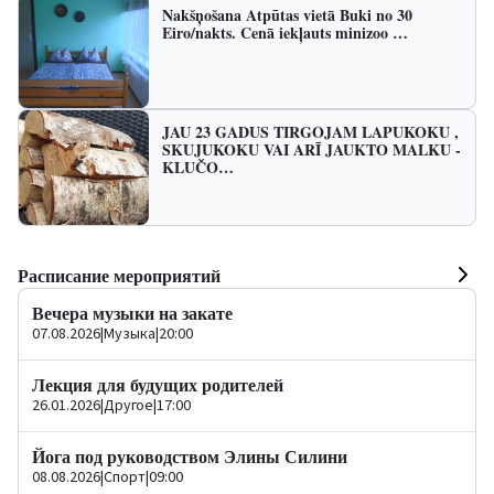
Nakšņošana Atpūtas vietā Buki no 30
Eiro/nakts. Cenā iekļauts minizoo …
JAU 23 GADUS TIRGOJAM LAPUKOKU ,
SKUJUKOKU VAI ARĪ JAUKTO MALKU -
KLUČO…
Расписание мероприятий
Вечера музыки на закате
07.08.2026
|
Музыка
|
20:00
Лекция для будущих родителей
26.01.2026
|
Другое
|
17:00
Йога под руководством Элины Силини
08.08.2026
|
Спорт
|
09:00