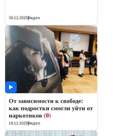
30.12.2025
|
Видео
От зависимости к свободе:
как подростки смогли уйти от
наркотиков
(0)
16.12.2025
|
Видео