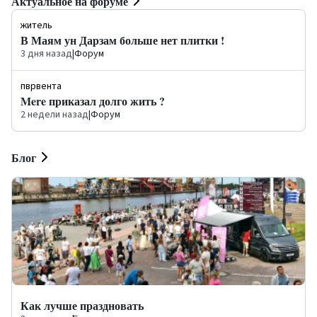
Актуальное на форуме
житель
В Маям ун Дарзам больше нет плитки !
3 дня назад
|
Форум
пврвента
Mere приказал долго жить ?
2 недели назад
|
Форум
Блог
Как лучше праздновать