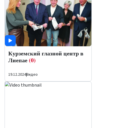
Курземский глазной центр в
Лиепае
(0)
19.12.2024
|
Видео