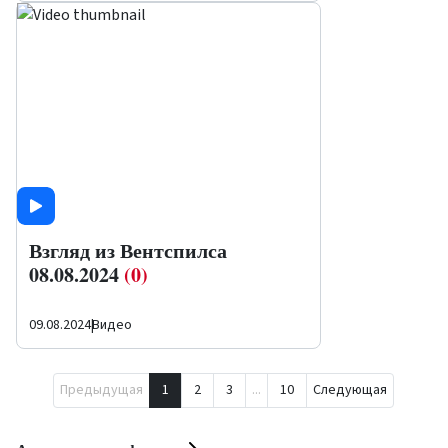
Взгляд из Вентспилса
08.08.2024
(0)
09.08.2024
|
Видео
Предыдущая
1
2
3
...
10
Следующая