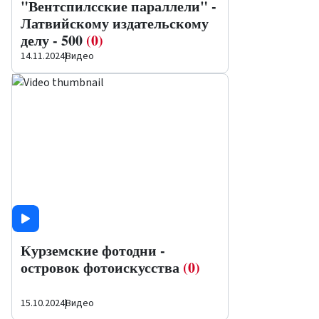
"Вентспилсские параллели" -
Латвийскому издательскому
делу - 500
(0)
14.11.2024
|
Видео
Курземские фотодни -
островок фотоискусства
(0)
15.10.2024
|
Видео