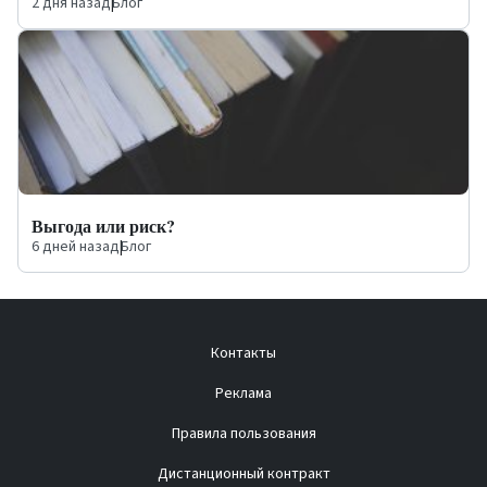
2 дня назад
|
Блог
Выгода или риск?
6 дней назад
|
Блог
Контакты
Реклама
Правила пользования
Дистанционный контракт