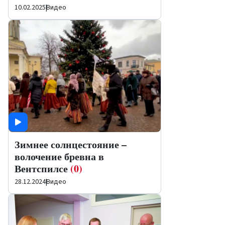
10.02.2025
|
Видео
Зимнее солнцестояние –
волочение бревна в
Вентспилсе
(0)
28.12.2024
|
Видео