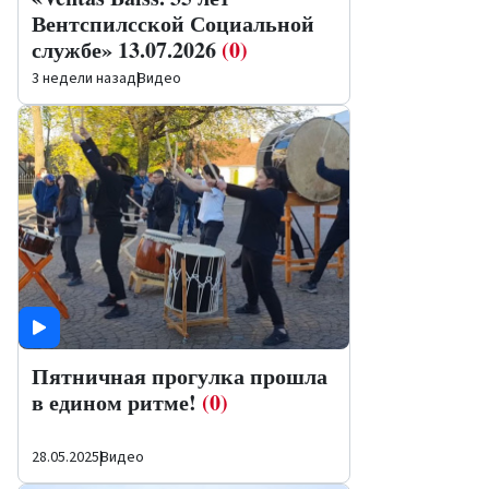
Вентспилсской Социальной
службе» 13.07.2026
(0)
3 недели назад
|
Видео
Пятничная прогулка прошла
в едином ритме!
(0)
28.05.2025
|
Видео