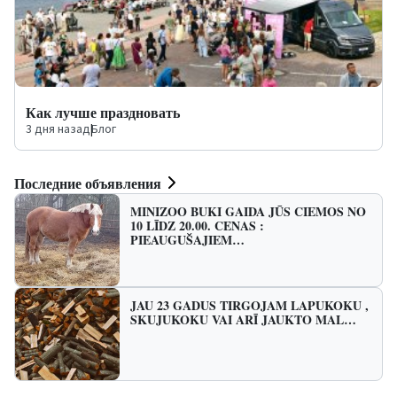
Как лучше праздновать
3 дня назад
|
Блог
Последние объявления
MINIZOO BUKI GAIDA JŪS CIEMOS NO
10 LĪDZ 20.00. CENAS :
PIEAUGUŠAJIEM…
JAU 23 GADUS TIRGOJAM LAPUKOKU ,
SKUJUKOKU VAI ARĪ JAUKTO MAL…