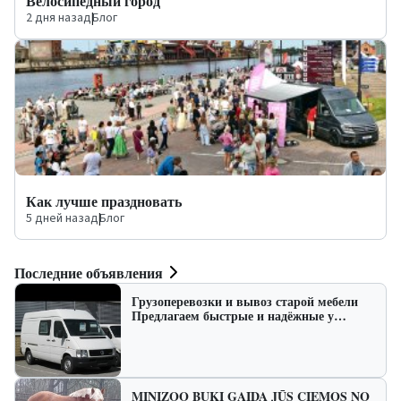
Велосипедный город
2 дня назад
|
Блог
Как лучше праздновать
5 дней назад
|
Блог
Последние объявления
Грузоперевозки и вывоз старой мебели
Предлагаем быстрые и надёжные у…
MINIZOO BUKI GAIDA JŪS CIEMOS NO