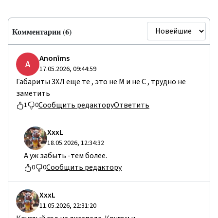
Комментарии (6)
Anonīms
A
17.05.2026, 09:44:59
Габариты 3ХЛ еще те , это не М и не С , трудно не
заметить
Сообщить редактору
Ответить
1
0
ХххL
18.05.2026, 12:34:32
А уж забыть -тем более.
Сообщить редактору
0
0
ХххL
11.05.2026, 22:31:20