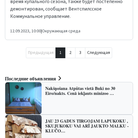
время купального сезона, также будет постепенно
демонтирован, сообщает Вентспилсское
Коммунальное управление.
12.09.2023, 10:00
|
Окружающая среда
Предыдущая
1
2
3
Следующая
Последние объявления
Nakšņošana Atpūtas vietā Buki no 30
Eiro/nakts. Cenā iekļauts minizoo …
JAU 23 GADUS TIRGOJAM LAPUKOKU ,
SKUJUKOKU VAI ARĪ JAUKTO MALKU -
KLUČO…