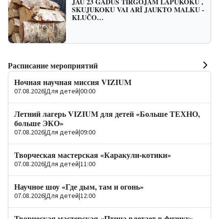
JAU 23 GADUS TIRGOJAM LAPUKOKU ,
SKUJUKOKU VAI ARĪ JAUKTO MALKU -
KLUČO…
Расписание мероприятий
Ночная научная миссия VIZIUM
07.08.2026
|
Для детей
|
00:00
Летний лагерь VIZIUM для детей «Больше ТЕХНО,
больше ЭКО»
07.08.2026
|
Для детей
|
09:00
Творческая мастерская «Каракули-котики»
07.08.2026
|
Для детей
|
11:00
Научное шоу «Где дым, там и огонь»
07.08.2026
|
Для детей
|
12:00
Творческая мастерская «Птица влетает в физику»