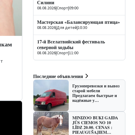
Силини
08.08.2026
|
Спорт
|
09:00
Мастерская «Балансирующая птица»
08.08.2026
|
Для детей
|
10:30
17-й Вселатвийский фестиваль
икам
северной ходьбы
08.08.2026
|
Спорт
|
11:00
ет
Последние объявления
Грузоперевозки и вывоз
старой мебели
Предлагаем быстрые и
надёжные у…
MINIZOO BUKI GAIDA
JŪS CIEMOS NO 10
LĪDZ 20.00. CENAS :
PIEAUGUŠAJIEM…