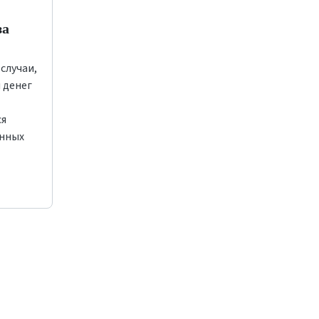
за
случаи,
 денег
ся
онных