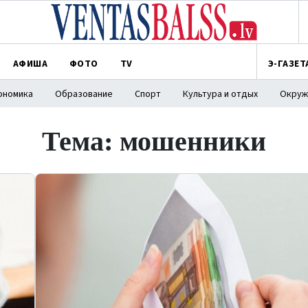
АФИША
ФОТО
TV
Э-ГАЗЕТ
ономика
Образование
Спорт
Культура и отдых
Окруж
Тема: мошенники