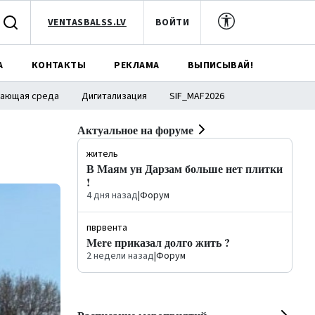
VENTASBALSS.LV
ВОЙТИ
А
КОНТАКТЫ
РЕКЛАМА
ВЫПИСЫВАЙ!
ающая среда
Дигитализация
SIF_MAF2026
Актуальное на форуме
житель
В Маям ун Дарзам больше нет плитки
!
4 дня назад
|
Форум
пврвента
Mere приказал долго жить ?
2 недели назад
|
Форум