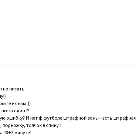
тно писать.
у!)
лите их нам :))
т всего один ?!
 такую ошибку? И нет ф футболе штрафной зоны - есть штрафна
, подножку, толчок в спину !
на 90+2 минуте!