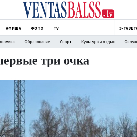
АФИША
ФОТО
TV
Э-ГАЗЕТ
ономика
Образование
Спорт
Культура и отдых
Окруж
первые три очка