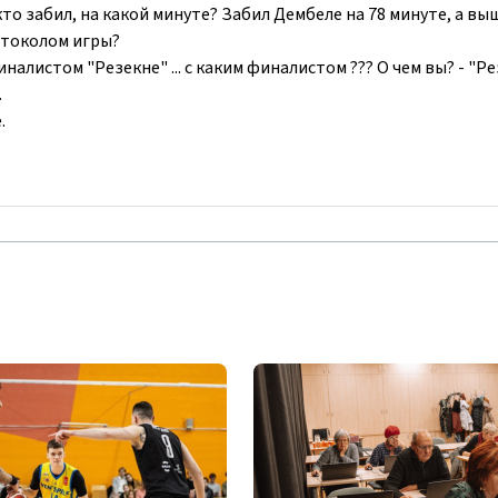
кто забил, на какой минуте? Забил Дембеле на 78 минуте, а вы
ротоколом игры?
налистом "Резекне" ... с каким финалистом ??? О чем вы? - "Ре
.
.