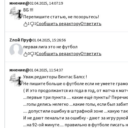
мнение@
02.04.2025, 14:07:19
ВБ !!!
Перепишите статью, не позорьтесь!
Сообщить редактору
Ответить
1
1
Zлой Пруф
01.04.2025, 15:26:56
первая лига это не футбол
Сообщить редактору
Ответить
0
3
мнение@
01.04.2025, 11:54:37
Уваж.редакторы Вентас Балсс !
Не пишите больше о футболе если не умеете грамо
( И это продолжантся из года в год, от матча к матч
....первые три пункта ..... какие ещё пункты? Перечис
....голы делись нелегко ....какие голы, если был заби
..... допустили ошибку в штрафной зоне ....какую
И не дают пенальти за ошибку - дают за игру рукой
....на 92-ой минуте..... правильно в футболе писать 