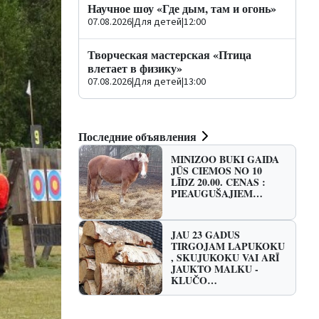
Научное шоу «Где дым, там и огонь»
07.08.2026
|
Для детей
|
12:00
Творческая мастерская «Птица
влетает в физику»
07.08.2026
|
Для детей
|
13:00
Последние объявления
MINIZOO BUKI GAIDA
JŪS CIEMOS NO 10
LĪDZ 20.00. CENAS :
PIEAUGUŠAJIEM…
JAU 23 GADUS
TIRGOJAM LAPUKOKU
, SKUJUKOKU VAI ARĪ
JAUKTO MALKU -
KLUČO…