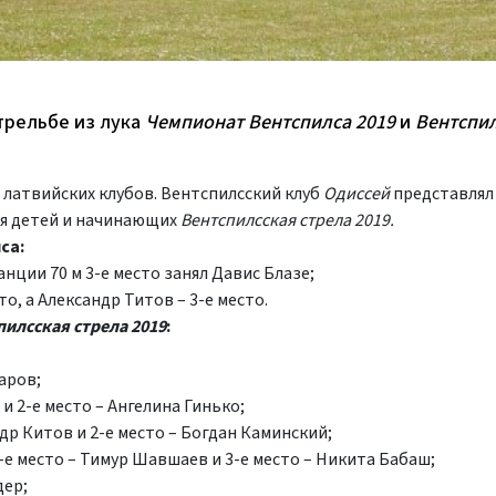
трельбе из лука
Чемпионат Вентспилса 2019
и
Вентспи
0 латвийских клубов. Вентспилсский клуб
Одиссей
представлял
ля детей и начинающих
Вентспилсская стрела 2019.
са:
анции 70 м 3-е место занял Давис Блазе;
о, а Александр Титов – 3-е место.
пилсская стрела 2019
:
заров;
 и 2-е место – Ангелина Гинько;
ндр Китов и 2-е место – Богдан Каминский;
2-е место – Тимур Шавшаев и 3-е место – Никита Бабаш;
дер;