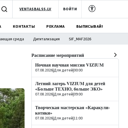
VENTASBALSS.LV
ВОЙТИ
А
КОНТАКТЫ
РЕКЛАМА
ВЫПИСЫВАЙ!
ающая среда
Дигитализация
SIF_MAF2026
Расписание мероприятий
Ночная научная миссия VIZIUM
07.08.2026
|
Для детей
|
00:00
Летний лагерь VIZIUM для детей
«Больше ТЕХНО, больше ЭКО»
07.08.2026
|
Для детей
|
09:00
Творческая мастерская «Каракули-
котики»
07.08.2026
|
Для детей
|
11:00