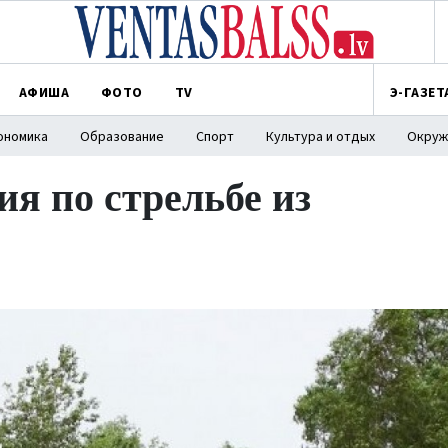
АФИША
ФОТО
TV
Э-ГАЗЕТ
ономика
Образование
Спорт
Культура и отдых
Окруж
я по стрельбе из