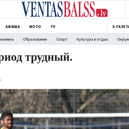
АФИША
ФОТО
TV
Э-ГАЗЕТ
ономика
Образование
Спорт
Культура и отдых
Окруж
риод трудный.
»