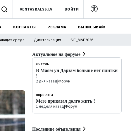
VENTASBALSS.LV
ВОЙТИ
А
КОНТАКТЫ
РЕКЛАМА
ВЫПИСЫВАЙ!
ающая среда
Дигитализация
SIF_MAF2026
Актуальное на форуме
житель
В Маям ун Дарзам больше нет плитки
!
2 дня назад
|
Форум
пврвента
Mere приказал долго жить ?
1 неделя назад
|
Форум
Последние объявления