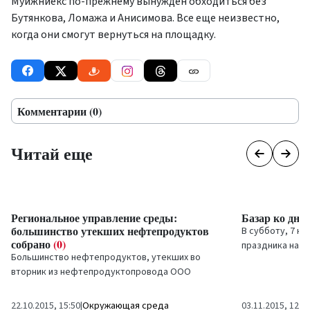
Муйжниекс по-прежнему вынужден обходиться без
Бутянкова, Ломажа и Анисимова. Все еще неизвестно,
когда они смогут вернуться на площадку.
Комментарии (0)
Читай еще
Региональное управление среды:
Базар ко дн
большинство утекших нефтепродуктов
В субботу, 7 но
собрано
(0)
праздника на р
Большинство нефтепродуктов, утекших во
ко дню Мартинь
вторник из нефтепродуктопровода ООО
на всеобщее...
Вентспилс нафта терминалс
в Венту, на данный...
22.10.2015, 15:50
|
Окружающая среда
03.11.2015, 12:0