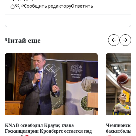
Сообщить редактору
Ответить
5
2
Читай еще
KNAB освободил Краузе; глава
Чемпионский
Госканцелярии Кронбергс остается под
баскетбольно