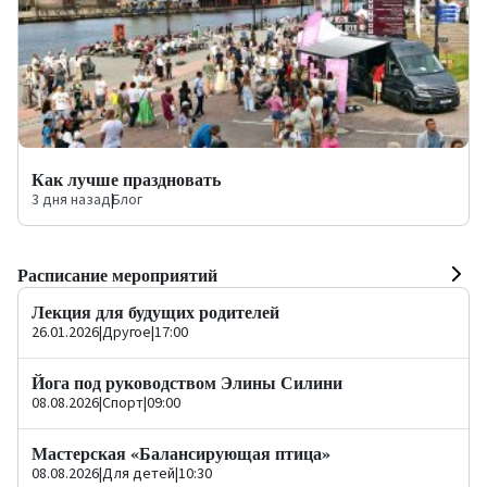
Как лучше праздновать
3 дня назад
|
Блог
Расписание мероприятий
Лекция для будущих родителей
26.01.2026
|
Другое
|
17:00
Йога под руководством Элины Силини
08.08.2026
|
Спорт
|
09:00
Мастерская «Балансирующая птица»
08.08.2026
|
Для детей
|
10:30