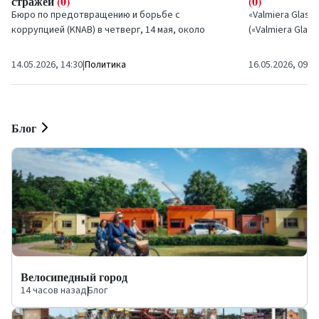
стражей
(0)
(0)
Бюро по предотвращению и борьбе с
«Valmiera Glass
коррупцией (KNAB) в четверг, 14 мая, около
(«Valmiera Glas
полудня освободило задержанного этим утром
«Optibet» Латви
бывшего министра...
В...
14.05.2026, 14:30
|
Политика
16.05.2026, 09:0
Блог
Велосипедный город
14 часов назад
|
Блог