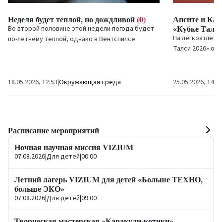
Неделя будет теплой, но дождливой
(0)
Апсите и Кау
«Кубке Талси
Во второй половине этой недели погода будет
На легкоатлети
по-летнему теплой, однако в Вентспилсе
Талси 2026» от
пройдут дожди, возможны грозы.
спортсмены Ве
команды и спорт
18.05.2026, 12:53
|
Окружающая среда
25.05.2026, 14:5
Расписание мероприятий
Ночная научная миссия VIZIUM
07.08.2026
|
Для детей
|
00:00
Летний лагерь VIZIUM для детей «Больше ТЕХНО,
больше ЭКО»
07.08.2026
|
Для детей
|
09:00
Творческая мастерская «Каракули-котики»