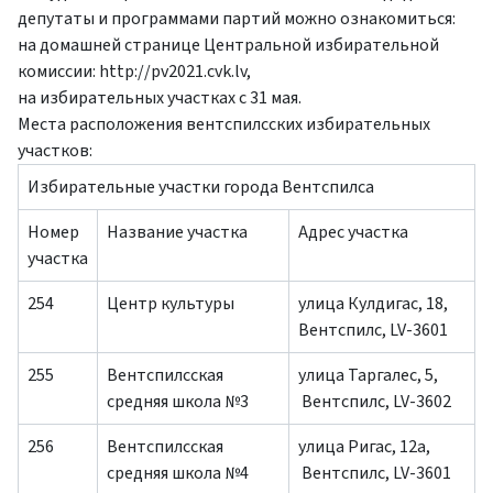
депутаты и программами партий можно ознакомиться:
на домашней странице Центральной избирательной
комиссии: http://pv2021.cvk.lv,
на избирательных участках с 31 мая.
Места расположения вентспилсских избирательных
участков:
Избирательные участки города Вентспилса
Номер
Название участка
Адрес участка
участка
254
Центр культуры
улица Кулдигас, 18,
Вентспилс, LV-3601
255
Вентспилсская
улица Таргалес, 5,
средняя школа №3
Вентспилс, LV-3602
256
Вентспилсская
улица Ригас, 12a,
средняя школа №4
Вентспилс, LV-3601