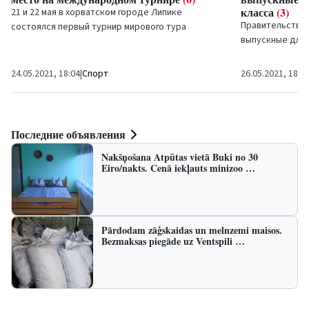
класса
(3)
21 и 22 мая в хорватском городе Липике
Правительство
состоялся первый турнир мирового тура
выпускные для 
Международной федерации...
более 30 челов
информация, им
24.05.2021, 18:04
|
Спорт
26.05.2021, 18:3
Последние объявления
Nakšņošana Atpūtas vietā Buki no 30
Eiro/nakts. Cenā iekļauts minizoo …
Pārdodam zāģskaidas un melnzemi maisos.
Bezmaksas piegāde uz Ventspili …