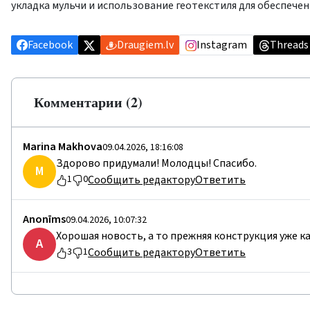
укладка мульчи и использование геотекстиля для обеспечен
Facebook
Draugiem.lv
Instagram
Threads
Комментарии (2)
Marina Makhova
09.04.2026, 18:16:08
Здорово придумали! Молодцы! Спасибо.
M
Сообщить редактору
Ответить
1
0
Anonīms
09.04.2026, 10:07:32
Хорошая новость, а то прежняя конструкция уже ка
A
Сообщить редактору
Ответить
3
1