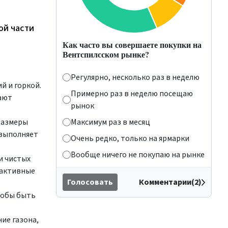
ой части
Как часто вы совершаете покупки на
Вентспилсском рынке?
Регулярно, несколько раз в неделю
й и горкой.
Примерно раз в неделю посещаю
ают
рынок
размеры
Максимум раз в месяц
 выполняет
Очень редко, только на ярмарки
Вообще ничего не покупаю на рынке
и чистых
рактивные
Голосовать
Комментарии(2)
тобы быть
ие газона,