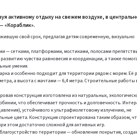
уя активному отдыху на свежем воздухе, в центральн
— «Кораблик».
жившую свой срок, предлагая детям современную, визуально
 — сетками, платформами, мостиками, полосами препятстви
развитию чувства равновесия и координации, а также помог
ьные умения.
арка и особенно подходит для территории рядом с морем. Её 
метра, а высота с мачтами — 6,4 метра. Строительные работы
ровая конструкция изготовлена из натуральных, экологическ
обинии, что обеспечивает прочность и долговечность. Инте
авления), устойчивого к ультрафиолетовому излучению, не
льные цвета. Конструкция спроектирована таким образом, ч
при этом достаточно сложной для активных игр.
благоустройство территории — обновление покрытия, создан