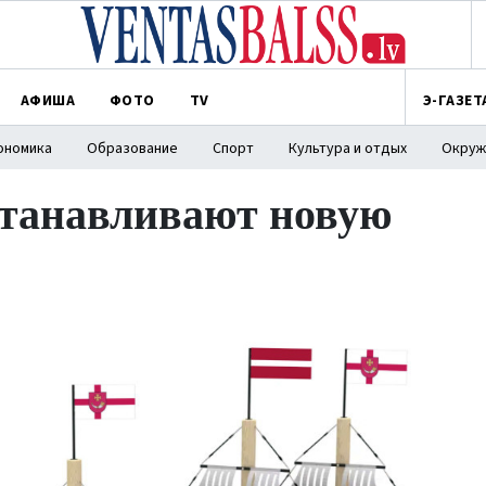
АФИША
ФОТО
TV
Э-ГАЗЕТ
ономика
Образование
Спорт
Культура и отдых
Окруж
станавливают новую