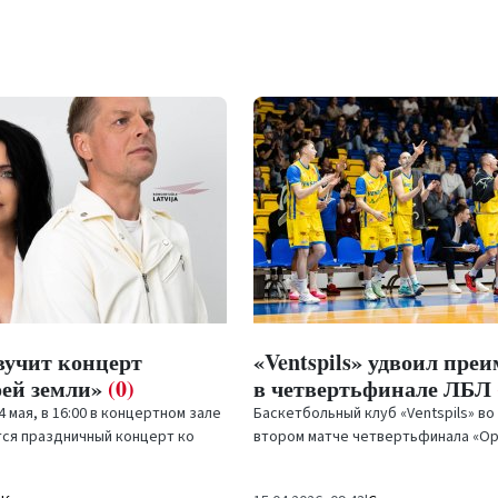
вучит концерт
«Ventspils» удвоил пре
оей земли»
(0)
в четвертьфинале ЛБЛ
4 мая, в 16:00 в концертном зале
Баскетбольный клуб «Ventspils» во
ится праздничный концерт ко
втором матче четвертьфинала «Op
ения независимости
Латвийской баскетбольной лиги (L
уверенную победу...