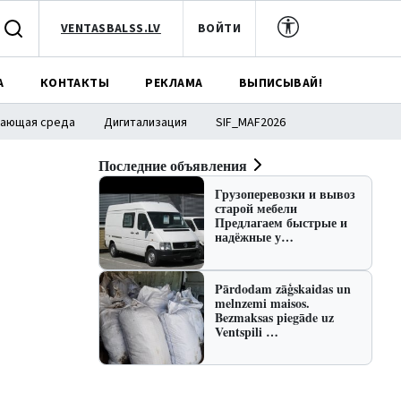
VENTASBALSS.LV
ВОЙТИ
А
КОНТАКТЫ
РЕКЛАМА
ВЫПИСЫВАЙ!
ающая среда
Дигитализация
SIF_MAF2026
Последние объявления
Грузоперевозки и вывоз
старой мебели
Предлагаем быстрые и
надёжные у…
Pārdodam zāģskaidas un
melnzemi maisos.
Bezmaksas piegāde uz
Ventspili …