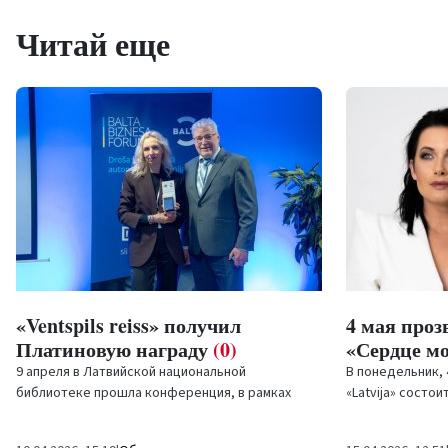
Читай еще
«Ventspils reiss» получил
4 мая проз
Платиновую награду
(0)
«Сердце м
9 апреля в Латвийской национальной
В понедельник, 
библиотеке прошла конференция, в рамках
«Latvija» состо
которой были вручены награды лауреатам
Дню восстановл
конкурса «Самый безопасный...
Латвийской...