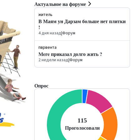
Актуальное на форуме
житель
В Маям ун Дарзам больше нет плитки
!
4 дня назад
|
Форум
пврвента
Mere приказал долго жить ?
2 недели назад
|
Форум
Опрос