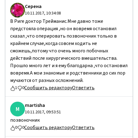
Серена
10.11.2017, 10:34:08
В Риге доктор Трейманис.Мне давно тоже
предстояла операция ,но он вовремя остановил
сказал ,что оперировать позвоночник только в
крайнем случае,когда совсем ходить не
сможешь,потому что очень много побочных
действий после хирургического вмешательства.
Прошло много лет и я ему благодарна ,что остановил
вовремя.А мои знакомые и родственники до сих пор
мучаются от разных осложнений.
Сообщить редактору
Ответить
1
0
martisha
M
10.11.2017, 09:53:51
позвоночник
Сообщить редактору
Ответить
0
0