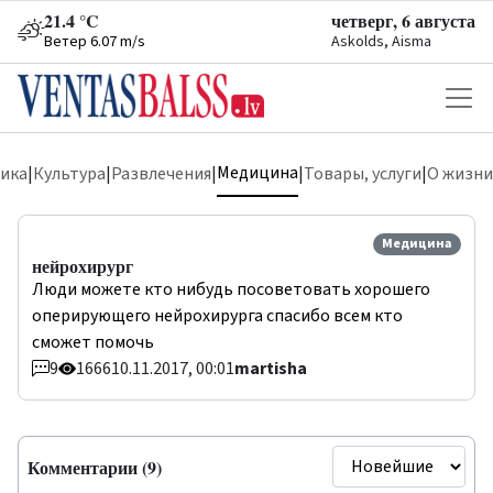
21.4 °C
четверг, 6 августа
Ветер 6.07 m/s
Askolds, Aisma
Медицина
ика
|
Культура
|
Развлечения
|
|
Товары, услуги
|
О жизни
Медицина
нейрохирург
Люди можете кто нибудь посоветовать хорошего
оперирующего нейрохирурга спасибо всем кто
сможет помочь
9
1666
10.11.2017, 00:01
martisha
Комментарии (9)