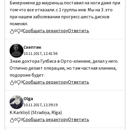
Бикерниеки др.мауриньш.поставил на ноги даже при
том что все отказали .с 1 группы инв. Мы на 3 .это
при нашем заболевании прогресс.шесть дисков
поменял.
Сообщить редактору
Ответить
0
0
Cкептик
10.11.2017, 12:41:56
Знаю доктора Гулбиса в Орто-клинике, делал у него.
Отлично делает операции, но там частная клиника,
подороже будет.
Сообщить редактору
Ответить
0
0
Olga
10.11.2017, 12:39:19
K.Karkliņš (Stradiņa, Rīga)
Сообщить редактору
Ответить
0
0