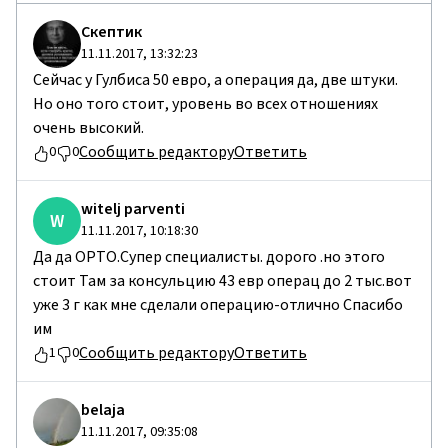
Cкептик
11.11.2017, 13:32:23
Сейчас у Гулбиса 50 евро, а операция да, две штуки.
Но оно того стоит, уровень во всех отношениях
очень высокий.
Сообщить редактору
Ответить
0
0
witelj parventi
W
11.11.2017, 10:18:30
Да да ОРТО.Супер специалисты. дорого .но этого
стоит Там за консульцию 43 евр операц до 2 тыс.вот
уже 3 г как мне сделали операцию-отлично Спасибо
им
Сообщить редактору
Ответить
1
0
belaja
11.11.2017, 09:35:08