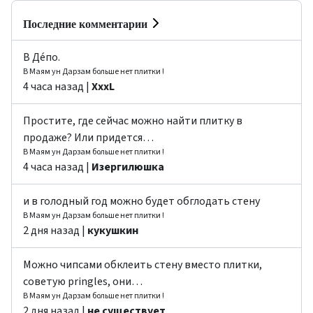
Последние комментарии
В Де́по.
В Маям ун Дарзам больше нет плитки !
4 часа назад |
ХххL
Простите, где сейчас можно найти плитку в
продаже? Или придется…
В Маям ун Дарзам больше нет плитки !
4 часа назад |
Изергилюшка
и в голодный год можно будет обглодать стену
В Маям ун Дарзам больше нет плитки !
2 дня назад |
кукушкин
Можно чипсами обклеить стену вместо плитки,
советую pringles, они…
В Маям ун Дарзам больше нет плитки !
2 дня назад |
не существует