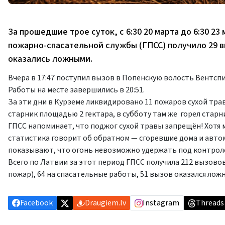
За прошедшие трое суток, с 6:30 20 марта до 6:30 
пожарно-спасательной службы (ГПСС) получило 29 вы
оказались ложными.
Вчера в 17:47 поступил вызов в Попенскую волость Вентспи
Работы на месте завершились в 20:51.
За эти дни в Курземе ликвидировано 11 пожаров сухой трав
старник площадью 2 гектара, в субботу там же горел старн
ГПСС напоминает, что поджог сухой травы запрещён! Хотя 
статистика говорит об обратном — сгоревшие дома и авто
показывают, что огонь невозможно удержать под контролем
Всего по Латвии за этот период ГПСС получила 212 вызовов
пожар), 64 на спасательные работы, 51 вызов оказался лож
Facebook
Draugiem.lv
Instagram
Threads