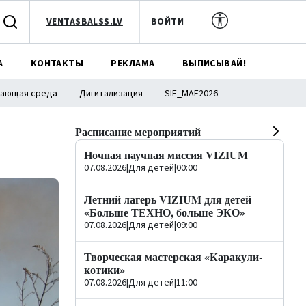
VENTASBALSS.LV
ВОЙТИ
А
КОНТАКТЫ
РЕКЛАМА
ВЫПИСЫВАЙ!
ающая среда
Дигитализация
SIF_MAF2026
Расписание мероприятий
Ночная научная миссия VIZIUM
07.08.2026
|
Для детей
|
00:00
Летний лагерь VIZIUM для детей
«Больше ТЕХНО, больше ЭКО»
07.08.2026
|
Для детей
|
09:00
Творческая мастерская «Каракули-
котики»
07.08.2026
|
Для детей
|
11:00