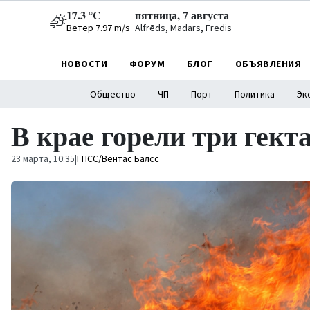
17.3 °C
пятница, 7 августа
Ветер 7.97 m/s
Alfrēds, Madars, Fredis
НОВОСТИ
ФОРУМ
БЛОГ
ОБЪЯВЛЕНИЯ
Общество
ЧП
Порт
Политика
Эк
В крае горели три гект
23 марта, 10:35
|
ГПСС/Вентас Балсс