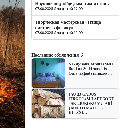
Научное шоу «Где дым, там и огонь»
07.08.2026
|
Для детей
|
12:00
Творческая мастерская «Птица
влетает в физику»
07.08.2026
|
Для детей
|
13:00
Последние объявления
Nakšņošana Atpūtas vietā
Buki no 30 Eiro/nakts.
Cenā iekļauts minizoo …
JAU 23 GADUS
TIRGOJAM LAPUKOKU
, SKUJUKOKU VAI ARĪ
JAUKTO MALKU -
KLUČO…