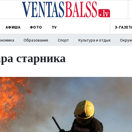
АФИША
ФОТО
TV
Э-ГАЗЕТ
ономика
Образование
Спорт
Культура и отдых
Окруж
ара старника