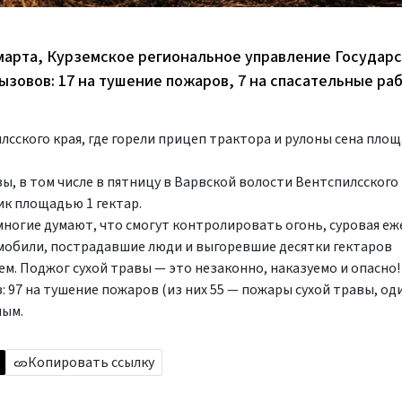
23 марта, Курземское региональное управление Государ
зовов: 17 на тушение пожаров, 7 на спасательные раб
лсского края, где горели прицеп трактора и рулоны сена площ
ы, в том числе в пятницу в Варвской волости Вентспилсского 
ик площадью 1 гектар.
многие думают, что смогут контролировать огонь, суровая еж
мобили, пострадавшие люди и выгоревшие десятки гектаров
. Поджог сухой травы — это незаконно, наказуемо и опасно!
: 97 на тушение пожаров (из них 55 — пожары сухой травы, од
ным.
Копировать ссылку