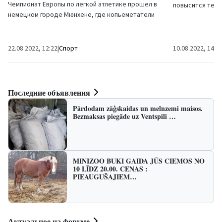
Чемпионат Европы по легкой атлетике прошел в
повысится темп
немецком городе Мюнхене, где копьеметатели
последним прог
Вентспилсской олимпийской когманды Роланд
вернется жара.
Штробиндер и...
22.08.2022, 12:22
|
Спорт
10.08.2022, 14:2
Последние объявления
Pārdodam zāģskaidas un melnzemi maisos.
Bezmaksas piegāde uz Ventspili …
MINIZOO BUKI GAIDA JŪS CIEMOS NO
10 LĪDZ 20.00. CENAS :
PIEAUGUŠAJIEM…
Актуальное на форуме