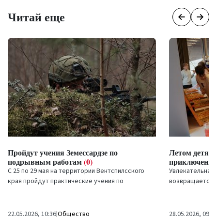
Читай еще
Пройдут учения Земессардзе по
Летом детям 
подрывным работам
(0)
приключение
С 25 по 29 мая на территории Вентспилсского
Увлекательная 
края пройдут практические учения по
возвращается!
подрывным работам вне военных полигонов. Их
первого меропр
цель —...
участников...
22.05.2026, 10:36
|
Общество
28.05.2026, 09:2