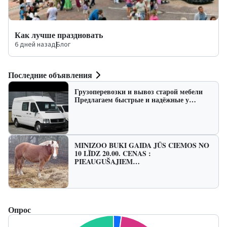
Как лучше праздновать
6 дней назад
|
Блог
Последние объявления
Грузоперевозки и вывоз старой мебели
Предлагаем быстрые и надёжные у…
MINIZOO BUKI GAIDA JŪS CIEMOS NO
10 LĪDZ 20.00. CENAS :
PIEAUGUŠAJIEM…
Опрос