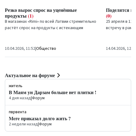
Резко вырос спрос на уценённые
Поделятся вп
продукты
(1)
(0)
В магазинах «Rimi» по всей Латвии стремительно
25 апреля в 11
растёт спрос на продукты с истекающим
встречу в рамк
сроком годности. По итогам прошлого года было
радость и иску
реализовано...
состоится...
10.04.2026, 11:52
|
Общество
14.04.2026, 12:3
Актуальное на форуме
житель
В Маям ун Дарзам больше нет плитки !
4 дня назад
|
Форум
пврвента
Mere приказал долго жить ?
2 недели назад
|
Форум