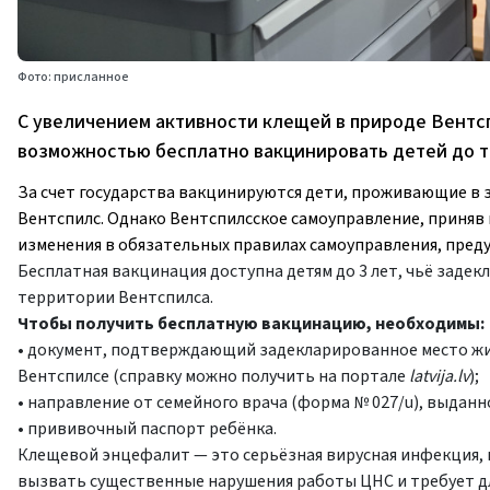
Фото: присланное
С увеличением активности клещей в природе Вентс
возможностью бесплатно вакцинировать детей до т
За счет государства вакцинируются дети, проживающие в з
Вентспилс. Однако Вентспилсское самоуправление, приняв 
изменения в обязательных правилах самоуправления, пре
Бесплатная вакцинация доступна детям до 3 лет, чьё зад
территории Вентспилса.
Чтобы получить бесплатную вакцинацию, необходимы:
• документ, подтверждающий задекларированное место жит
Вентспилсе (справку можно получить на портале
latvija.lv
);
• направление от семейного врача (форма № 027/u), выданно
• прививочный паспорт ребёнка.
Клещевой энцефалит — это серьёзная вирусная инфекция,
вызвать существенные нарушения работы ЦНС и требует д