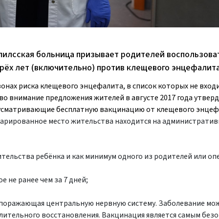
пилсская больница призывает родителей воспользова
рёх лет (включительно) против клещевого энцефалита
онах риска клещевого энцефалита, в список которых не вход
во внимание предложения жителей в августе 2017 года утвер
дусматривающие бесплатную вакцинацию от клещевого энцеф
екларированное место жительства находится на администрати
ельства ребёнка и как минимум одного из родителей или опе
е не ранее чем за 7 дней;
 поражающая центральную нервную систему. Заболевание мо
лительного восстановления. Вакцинация является самым без