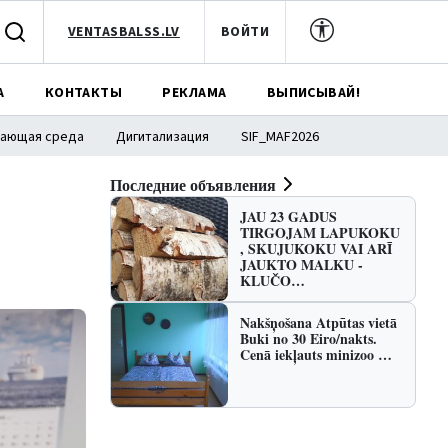
VENTASBALSS.LV
ВОЙТИ
А
КОНТАКТЫ
РЕКЛАМА
ВЫПИСЫВАЙ!
ающая среда
Дигитализация
SIF_MAF2026
Последние объявления
JAU 23 GADUS
TIRGOJAM LAPUKOKU
, SKUJUKOKU VAI ARĪ
JAUKTO MALKU -
KLUČO…
Nakšņošana Atpūtas vietā
Buki no 30 Eiro/nakts.
Cenā iekļauts minizoo …