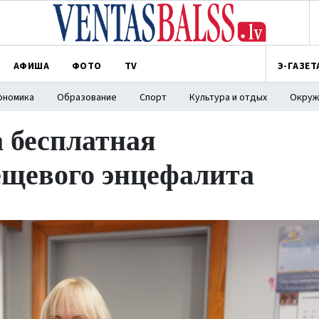
АФИША
ФОТО
TV
Э-ГАЗЕТ
ономика
Образование
Спорт
Культура и отдых
Окруж
а бесплатная
ещевого энцефалита