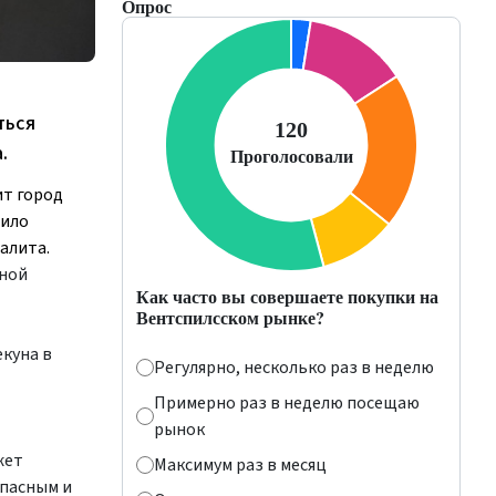
Опрос
ться
.
ит город
дило
алита.
вной
Как часто вы совершаете покупки на
Вентспилсском рынке?
куна в
Регулярно, несколько раз в неделю
Примерно раз в неделю посещаю
рынок
жет
Максимум раз в месяц
опасным и