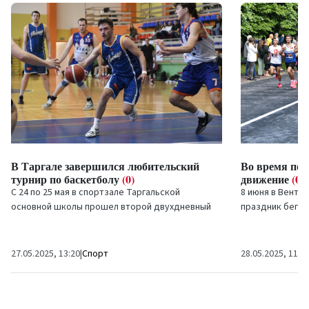
В Таргале завершился любительский
Во время пол
турнир по баскетболу
(0)
движение
(0)
С 24 по 25 мая в спортзале Таргальской
8 июня в Вентс
основной школы прошел второй двухдневный
праздник бега э
международный любительский турнир по
города, так и 
баскетболу «Янтарный кубок...
с...
27.05.2025, 13:20
|
Спорт
28.05.2025, 11:0