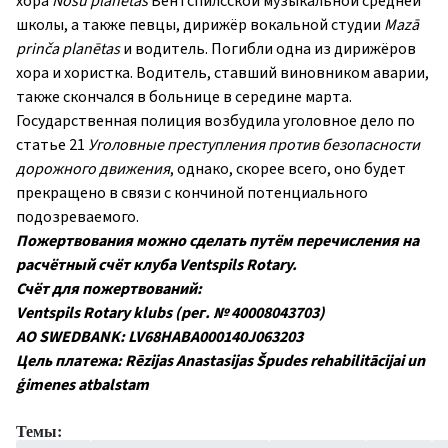
хора
Nošu planētas
Вентспилсской музыкальной средней
школы, а также певцы, дирижёр вокальной студии
Mazā
prinča planētas
и водитель. Погибли одна из дирижёров
хора и хористка. Водитель, ставший виновником аварии,
также скончался в больнице в середине марта.
Государственная полиция возбудила уголовное дело по
статье 21
Уголовные преступления против безопасности
дорожного движения
, однако, скорее всего, оно будет
прекращено в связи с кончиной потенциального
подозреваемого.
Пожертвования можно сделать путём перечисления на
расчётный счёт клуба Ventspils Rotary
.
Счёт для пожертвований:
Ventspils Rotary klubs (рег. № 40008043703)
АО SWEDBANK: LV68HABA000140J063203
Цель платежа: Rēzijas Anastasijas Špudes rehabilitācijai un
ģimenes atbalstam
Темы: