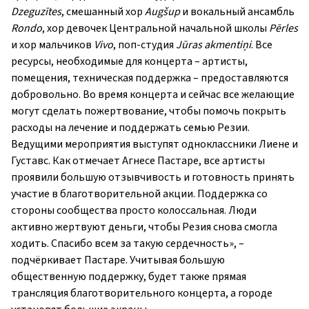
Dzeguzītes
, смешанный хор
Augšup
и вокальный ансамбль
Rondo
, хор девочек Центральной начальной школы
Pērles
и хор мальчиков
Vivo
, поп-студия
Jūras akmentiņi
. Все
ресурсы, необходимые для концерта – артисты,
помещения, техническая поддержка – предоставляются
добровольно. Во время концерта и сейчас все желающие
могут сделать пожертвование, чтобы помочь покрыть
расходы на лечение и поддержать семью Резии.
Ведущими мероприятия выступят одноклассники Лиене и
Густавс. Как отмечает Агнесе Пастаре, все артисты
проявили большую отзывчивость и готовность принять
участие в благотворительной акции. Поддержка со
стороны сообщества просто колоссальная. Люди
активно жертвуют деньги, чтобы Резия снова смогла
ходить. Спасибо всем за такую ​​сердечность», –
подчёркивает Пастаре. Учитывая большую
общественную поддержку, будет также прямая
трансляция благотворительного концерта, а городе