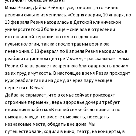
установят большие экраны.
Мама Резии, Дайва Реймартусе, говорит, что жизнь
девочки сильно изменилась. «Со дня аварии, 10 января, по
13 февраля Резия находилась в Детской клинической
университетской больнице – сначала в отделении
интенсивной терапии, потом в отделении
пульмонологии, так как после травмы возникла
пневмония. С 13 февраля по 9 апреля Резия находилась в
реабилитационном центре
Vaivari
», – рассказывает мама
Резии. Она выражает искреннюю благодарность врачам
за их труд и чуткость. В настоящее время Резия проходит
курс реабилитации на дому, а через пару месяцев
вернётся в
Vaivari
.
Дайва не скрывает, что в семье сейчас происходят
огромные перемены, ведь здоровье дочери требует
внимания и заботы. «В нашей семье было принято по
выходным куда-то вместе выезжать, посещать
незнакомые места, обедать вне дома. Мы
путешествовали, ходили в кино, театр, на концерты, в