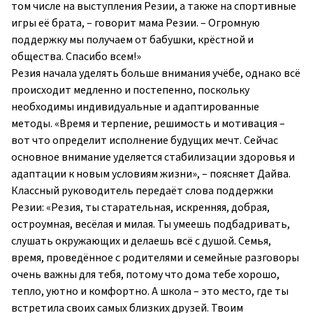
том числе на выступления Резии, а также на спортивные
игры её брата, – говорит мама Резии. – Огромную
поддержку мы получаем от бабушки, крёстной и
общества. Спасибо всем!»
Резия начала уделять больше внимания учёбе, однако всё
происходит медленно и постепенно, поскольку
необходимы индивидуальные и адаптированные
методы. «Время и терпение, решимость и мотивация –
вот что определит исполнение будущих мечт. Сейчас
основное внимание уделяется стабилизации здоровья и
адаптации к новым условиям жизни», – поясняет Дайва.
Классный руководитель передаёт слова поддержки
Резии: «Резия, ты старательная, искренняя, добрая,
остроумная, весёлая и милая. Ты умеешь подбадривать,
слушать окружающих и делаешь всё с душой. Семья,
время, проведённое с родителями и семейные разговоры
очень важны для тебя, потому что дома тебе хорошо,
тепло, уютно и комфортно. А школа – это место, где ты
встретила своих самых близких друзей. Твоим