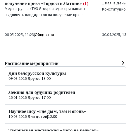
получение приза «Гордость Латвии»
(1)
1 мая, в День т
Медиагруппа «TV3 Group Latvija» приглашает
Конституционно
выдвинуть кандидатов на получение приза
Республики, св
«Гордость Латвии», который будет вручен в
экскурсионный 
годовщину...
06.05.2025, 11:23
|
Общество
30.04.2025, 13:4
Расписание мероприятий
Дни белорусской культуры
09.08.2026
|
Другое
|
13:00
Лекция для будущих родителей
26.01.2026
|
Другое
|
17:00
Научное шоу «Где дым, там и огонь»
10.08.2026
|
Для детей
|
12:00
Творческая мастерская «Лето на рельсах»