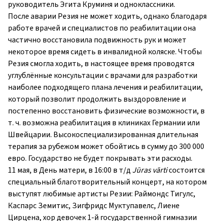
руководитель Эгита Круминя и одноклассники.
После аварии Резия не может ходить, однако благодаря
работе врачей и специалистов по реабилитации она
частично восстановила подвижность рук и может
некоторое время сидеть в инвалидной коляске. Чтобы
Резия смогла ходить, в настоящее время проводятся
углублённые консультации с врачами для разработки
наиболее подходящего плана лечения и реабилитации,
который позволит продолжить выздоровление и
постепенно восстановить физические возможности, в
т. ч. возможна реабилитация в клиниках Германии или
Швейцарии. Высокоспециализированная длительная
терапия за рубежом может обойтись в сумму до 300 000
евро. Государство не будет покрывать эти расходы.
11 мая, в День матери, в 16:00 в т/д
Jūras vārti
состоится
специальный благотворительный концерт, на котором
выступят любимые артисты Резии: Раймондс Тигулс,
Каспарс Земитис, Зигфридс Муктупавелс, Лиене
Цирцена, хор девочек 1-й государственной гимназии