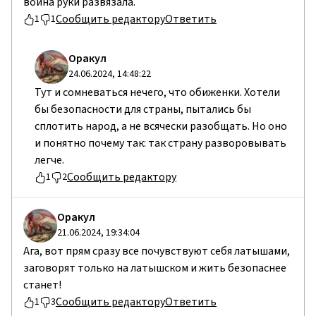
война руки развязала.
Сообщить редактору
Ответить
1
1
Оракул
24.06.2024, 14:48:22
Тут и сомневаться нечего, что обиженки. Хотели
бы безопасности для страны, пытались бы
сплотить народ, а не всячески разобщать. Но оно
и понятно почему так: так страну разворовывать
легче.
Сообщить редактору
1
2
Оракул
21.06.2024, 19:34:04
Ага, вот прям сразу все почувствуют себя латышами,
заговорят только на латышском и жить безопаснее
станет!
Сообщить редактору
Ответить
1
3