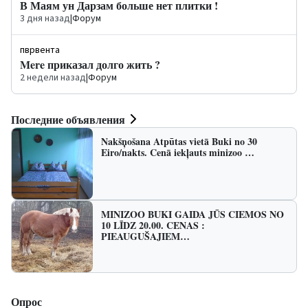
В Маям ун Дарзам больше нет плитки !
3 дня назад
|
Форум
пврвента
Mere приказал долго жить ?
2 недели назад
|
Форум
Последние объявления
Nakšņošana Atpūtas vietā Buki no 30
Eiro/nakts. Cenā iekļauts minizoo …
MINIZOO BUKI GAIDA JŪS CIEMOS NO
10 LĪDZ 20.00. CENAS :
PIEAUGUŠAJIEM…
Опрос