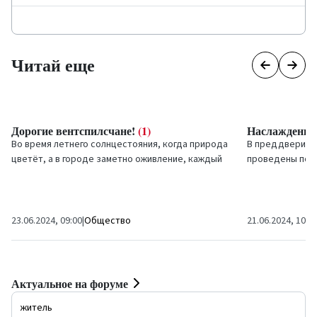
Читай еще
Дорогие вентспилсчане!
(1)
Наслаждения 
Во время летнего солнцестояния, когда природа
В преддверии л
цветёт, а в городе заметно оживление, каждый
проведены пос
наводит порядок в доме и дворе, чтобы с
подготовке гор
честью...
сезону. Вентспи
23.06.2024, 09:00
|
Общество
21.06.2024, 10:0
Актуальное на форуме
житель