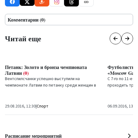
Комментарии (0)
Читай еще
Петанк: Золото и бронза чемпионата
Футболисты 
Латвии
(0)
«Moscow Gam
Вентспилсчанки успешно выступили на
С 7-го по 11-е 
чемпионате Латвии по петанку среди женщин в
проходить трет
индивидуальном зачёте, завоевав две медали.
спорта
Moscow 
участие...
29.08.2016, 12:30
|
Спорт
06.09.2016, 13:3
Расписание мероприятий