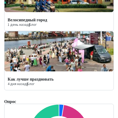
Велосипедный город
1 день назад
|
Блог
Как лучше праздновать
4 дня назад
|
Блог
Опрос