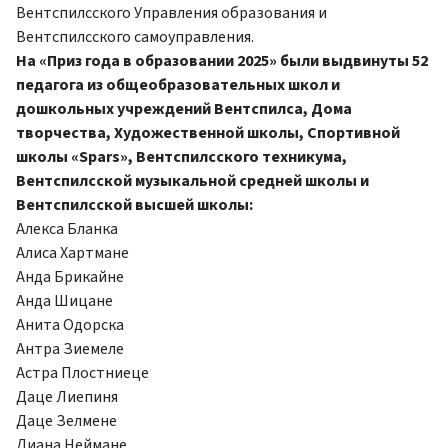
Вентспилсского Управления образования и
Вентспилсского самоуправления.
На «Приз года в образовании 2025» были выдвинуты 52
педагога из общеобразовательных школ и
дошкольных учреждений Вентспилса, Дома
творчества, Художественной школы, Спортивной
школы «Spars», Вентспилсского техникума,
Вентспилсской музыкальной средней школы и
Вентспилсской высшей школы:
Алекса Бланка
Алиса Хартмане
Анда Брикайне
Анда Шицане
Анита Одорска
Антра Зиемеле
Астра Плостниеце
Даце Лиепиня
Даце Зелмене
Диана Неймане