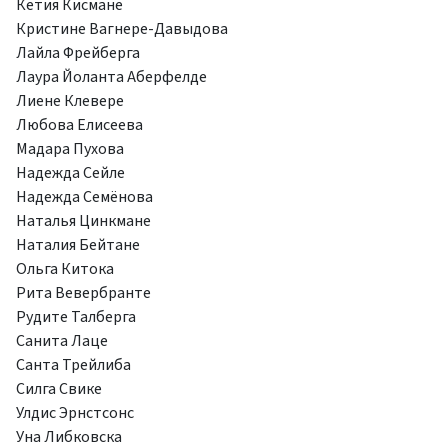
Кетия Кисмане
Кристине Вагнере-Давыдова
Лайла Фрейберга
Лаура Йоланта Аберфелде
Лиене Клевере
Любова Елисеева
Мадара Пухова
Надежда Сейле
Надежда Семёнова
Наталья Цинкмане
Наталия Бейтане
Ольга Китока
Рита Вевербранте
Рудите Талберга
Санита Лаце
Санта Трейлиба
Силга Свике
Улдис Эрнстсонс
Уна Либковска