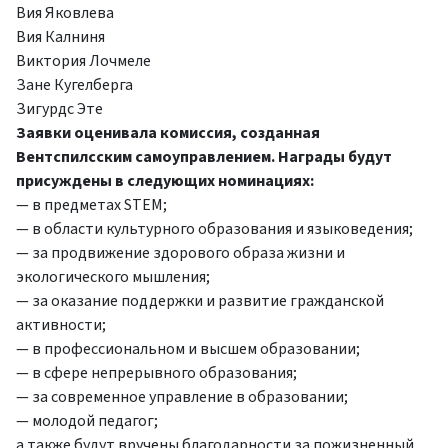
Вия Яковлева
Вия Калниня
Виктория Лочмеле
Зане Кугелберга
Зигурдс Эте
Заявки оценивала комиссия, созданная
Вентспилсским самоуправлением. Награды будут
присуждены в следующих номинациях:
— в предметах STEM;
— в области культурного образования и языковедения;
— за продвижение здорового образа жизни и
экологического мышления;
— за оказание поддержки и развитие гражданской
активности;
— в профессиональном и высшем образовании;
— в сфере непрерывного образования;
— за современное управление в образовании;
— молодой педагог;
а также будут вручены благодарности за пожизненный