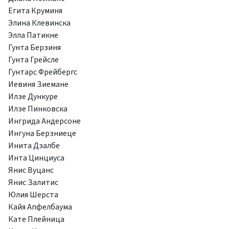
Егита Круминя
Элина Клевинска
Элла Патикне
Гунта Берзиня
Гунта Грейсле
Гунтарс Фрейбергс
Иевиня Зиемане
Илзе Дункуре
Илзе Пинковска
Ингрида Андерсоне
Ингуна Берзниеце
Инита Дзалбе
Инта Цинциуса
Янис Вуцанс
Янис Залитис
Юлия Шерста
Кайя Апфелбаума
Кате Плейница