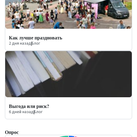
Как лучше праздновать
2 дня назад
|
Блог
Выгода или риск?
6 дней назад
|
Блог
Опрос