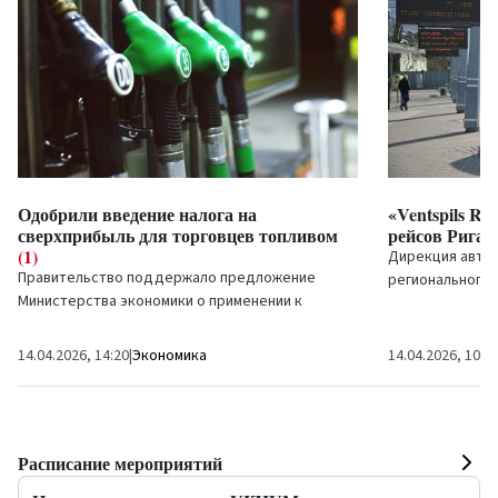
Одобрили введение налога на
«Ventspils Re
сверхприбыль для торговцев топливом
рейсов Рига
(1)
Дирекция автот
Правительство поддержало предложение
регионального
Министерства экономики о применении к
транспорта «Ven
торговцам топливом солидарного платежа (или
рейсов на...
так называемого налога на...
14.04.2026, 14:20
|
Экономика
14.04.2026, 10:0
Расписание мероприятий