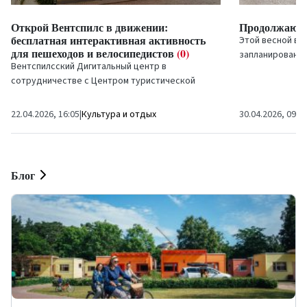
Открой Вентспилс в движении:
Продолжают 
бесплатная интерактивная активность
Этой весной в 
для пешеходов и велосипедистов
(0)
запланированн
Вентспилсский Дигитальный центр в
зелёных насажд
сотрудничестве с Центром туристической
«Galantus» поса
информации продолжает начатую в прошлом
году инициативу, приглашая всех...
22.04.2026, 16:05
|
Культура и отдых
30.04.2026, 09:4
Блог