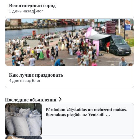
Велосипедный город
1 день назад
|
Блог
Как лучше праздновать
4 дня назад
|
Блог
Последние объявления
Pārdodam zāģskaidas un melnzemi maisos.
Bezmaksas piegāde uz Ventspili …