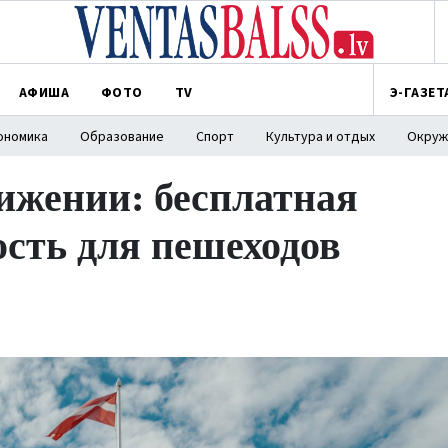
АФИША
ФОТО
TV
Э-ГАЗЕТ
ономика
Образование
Спорт
Культура и отдых
Окруж
ижении: бесплатная
сть для пешеходов