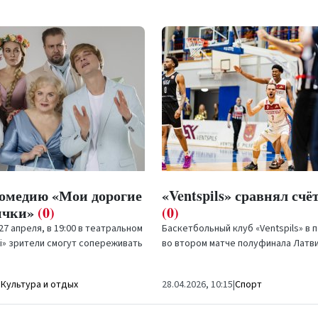
омедию «Мои дорогие
«Ventspils» сравнял счё
ички»
(0)
(0)
27 апреля, в 19:00 в театральном
Баскетбольный клуб «Ventspils» в
ti» зрители смогут сопереживать
во втором матче полуфинала Латв
сонажам в комедии Айвы
баскетбольной лиги «Optibet» оде
сравнял счёт в...
|
Культура и отдых
28.04.2026, 10:15
|
Спорт