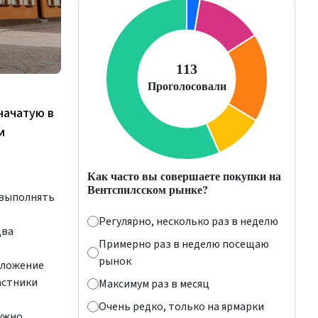
начатую в
и
Как часто вы совершаете покупки на
Вентспилсском рынке?
 выполнять
Регулярно, несколько раз в неделю
два
Примерно раз в неделю посещаю
рынок
иложение
астники
Максимум раз в месяц
Очень редко, только на ярмарки
ужно