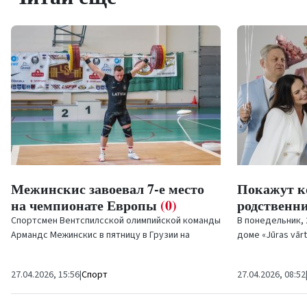
Межинскис завоевал 7-е место
Покажут к
на чемпионате Европы
(0)
родственн
Спортсмен Вентспилсской олимпийской команды
В понедельник, 
Армандс Межинскис в пятницу в Грузии на
доме «Jūras vār
чемпионате Европы по тяжёлой атлетике занял
колоритным пер
седьмое...
Бирбеле «Мои...
27.04.2026, 15:56
|
Спорт
27.04.2026, 08:52