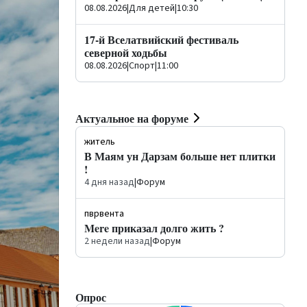
08.08.2026
|
Для детей
|
10:30
17-й Вселатвийский фестиваль
северной ходьбы
08.08.2026
|
Спорт
|
11:00
Актуальное на форуме
житель
В Маям ун Дарзам больше нет плитки
!
4 дня назад
|
Форум
пврвента
Mere приказал долго жить ?
2 недели назад
|
Форум
Опрос