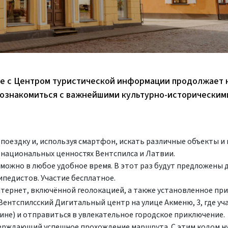
ве с Центром туристической информации продолжает 
 познакомиться с важнейшими культурно-историческим
опоездку и, используя смартфон, искать различные объекты и
и национальных ценностях Вентспилса и Латвии.
е можно в любое удобное время. В этот раз будут предложены 
педистов. Участие бесплатное.
нтернет, включённой геолокацией, а также установленное пр
Вентспилсский Дигитальный центр на улице Акменю, 3, где уч
ине) и отправиться в увлекательное городское приключение.
верждающий успешное прохождение маршрута. С этим кодом н