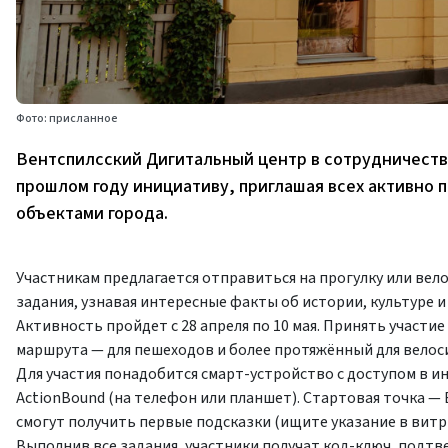
Фото: присланное
Вентспилсский Дигитальный центр в сотрудничест
прошлом году инициативу, приглашая всех активно
объектами города.
Участникам предлагается отправиться на прогулку или вел
задания, узнавая интересные факты об истории, культуре 
Активность пройдет с 28 апреля по 10 мая. Принять участи
маршрута — для пешеходов и более протяжённый для велоси
Для участия понадобится смарт-устройство с доступом в и
ActionBound (на телефон или планшет). Стартовая точка — 
смогут получить первые подсказки (ищите указание в витр
Выполнив все задания, участники получат код-ключ, подт