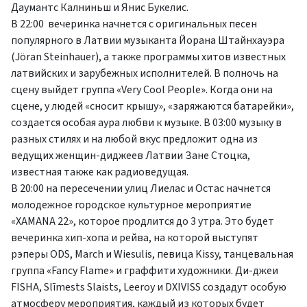
Даумантс Калниньш и Янис Букелис.
В 22:00 вечеринка начнется с оригинальных песен
популярного в Латвии музыканта Йорана Штайнхауэра
(Jöran Steinhauer), а также программы хитов известных
латвийских и зарубежных исполнителей. В полночь на
сцену выйдет группа «Very Cool People». Когда они на
сцене, у людей «сносит крышу», «заряжаются батарейки»,
создается особая аура любви к музыке. В 03:00 музыку в
разных стилях и на любой вкус предложит одна из
ведущих женщин-диджеев Латвии Зане Стоцка,
известная также как радиоведущая.
В 20:00 на пересечении улиц Лиелас и Остас начнется
молодежное городское культурное мероприятие
«XAMANA 22», которое продлится до 3 утра. Это будет
вечеринка хип-хопа и рейва, на которой выступят
рэперы ODS, March и Wiesulis, певица Kissy, танцевальная
группа «Fancy Flame» и граффити художники. Ди-джеи
FISHA, Slīmests Slaists, Leeroy и DXIVISS создадут особую
атмосферу мероприятия, каждый из которых будет