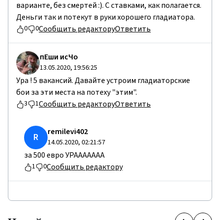
варианте, без смертей :). С ставками, как полагается.
Деньги так и потекут в руки хорошего гладиатора.
Сообщить редактору
Ответить
0
0
пЕши исЧо
13.05.2020, 19:56:25
Ура ! 5 вакансий. Давайте устроим гладиаторские
бои за эти места на потеху "этим".
Сообщить редактору
Ответить
3
1
remilevi402
R
14.05.2020, 02:21:57
за 500 евро УРААААААА
Сообщить редактору
1
0