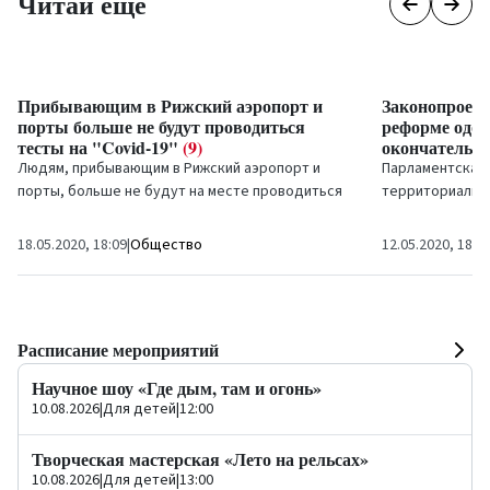
Читай еще
Прибывающим в Рижский аэропорт и
Законопроект
порты больше не будут проводиться
реформе одоб
тесты на "Covid-19"
(9)
окончательн
Людям, прибывающим в Рижский аэропорт и
Парламентская 
порты, больше не будут на месте проводиться
территориальн
тесты на "Covid-19", они будут иметь
законопроект о
возможность...
территориально
18.05.2020, 18:09
|
Общество
12.05.2020, 18:1
Расписание мероприятий
Научное шоу «Где дым, там и огонь»
10.08.2026
|
Для детей
|
12:00
Творческая мастерская «Лето на рельсах»
10.08.2026
|
Для детей
|
13:00