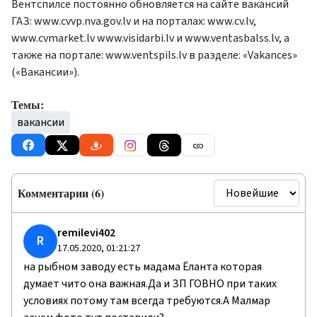
Вентспилсе постоянно обновляется на сайте вакансий
ГАЗ: www.cvvp.nva.gov.lv и на порталах: www.cv.lv,
www.cvmarket.lv www.visidarbi.lv и www.ventasbalss.lv, а
также на портале: www.ventspils.lv в разделе: «Vakances»
(«Вакансии»).
Темы:
вакансии
Комментарии (6)
remilevi402
R
17.05.2020, 01:21:27
на рыбном заводу есть мадама Ёланта которая
думает чито она важная.Да и ЗП ГОВНО при таких
условиях потому там всегда требуются.А Малмар