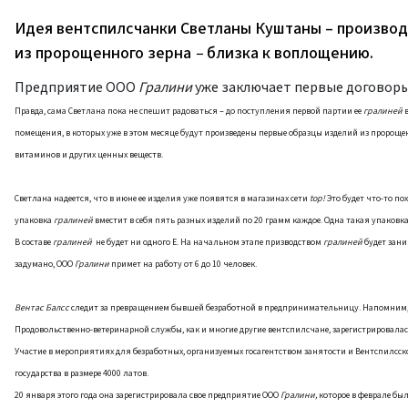
Идея вентспилсчанки Светланы Куштаны – производ
из пророщенного зерна
–
близка к воплощению.
Предприятие ООО
Гралини
уже заключает первые договоры
Правда, сама Светлана пока не спешит радоваться – до поступления первой партии ее
гралиней
помещения, в которых уже в этом месяце будут произведены первые образцы изделий из пророщен
витаминов и других ценных веществ.
Светлана надеется, что в июне ее изделия уже появятся в магазинах сети
top!
Это будет что-то пох
упаковка
гралиней
вместит в себя пять разных изделий по 20 грамм каждое. Одна такая упаков
В составе
гралиней
не будет ни одного Е. На начальном этапе призводством
гралиней
будет зани
задумано, ООО
Гралини
примет на работу от 6 до 10 человек.
Вентас Балсс
следит за превращением бывшей безработной в предпринимательницу. Напомним, ч
Продовольственно-ветеринарной службы, как и многие другие вентспилсчане, зарегистрировалась
Участие в мероприятиях для безработных, организуемых госагентством занятости и Вентспилсск
государства в размере 4000 латов.
20 января этого года она зарегистрировала свое предприятие ООО
Гралини,
которое в феврале бы