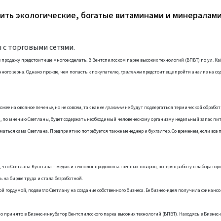
ить экологические, богатые витаминами и минералам
 с торговыми сетями.
в продажу предстоит еще многое сделать. В Вентспилсском парке высоких технологий (ВПВТ) по ул. Кай
ного зерна. Однако прежде, чем попасть к покупателю,
гралиням
предстоит еще пройти анализ на с
ожее на овсяное печенье, но не совсем, так как ее
гралини
не будут подвергаться термической обработ
ка, по мнению Светланы, будет содержать необходимый человеческому организму недельный запас пи
маться сама Светлана. Предприятию потребуется также менеджер и бухгалтер. Со временем, если все п
то Светлана Куштана – медик и технолог продовольственных товаров, потеряв работу в лаборатор
 на бирже труда и стала безработной.
ой гордумой, подвигло Светлану на создание собственного бизнеса. Ее бизнес-идея получила финанс
ло принято в Бизнес-инкубатор Вентспилсского парка высоких технологий (ВПВТ). Находясь в Бизнес