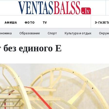
АФИША
ФОТО
TV
Э-ГАЗЕТ
ономика
Образование
Спорт
Культура и отдых
Окруж
без единого Е