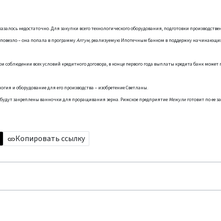
казалось недостаточно. Для закупки всего технологического оборудования, подготовки производств
 повезло – она попала в программу
Алтум,
реализуемую Ипотечным банком в поддержку начинающи
 при соблюдении всех условий кредитного договора, в конце первого года выплаты кредита банк может
огия и оборудование для его производства – изобретение Светланы.
м будут закреплены ванночки для проращивания зерна. Рижское предприятие
Межули
готовит по ее з
Копировать ссылку