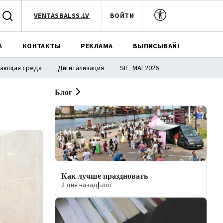
VENTASBALSS.LV
ВОЙТИ
А
КОНТАКТЫ
РЕКЛАМА
ВЫПИСЫВАЙ!
ающая среда
Дигитализация
SIF_MAF2026
Блог
Как лучше праздновать
2 дня назад
|
Блог