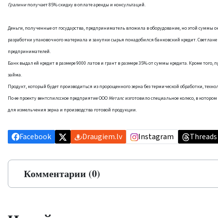
Гралини
получает 85% скидку в оплате аренды и консультаций.
Деньги, полученные от государства, предприниматель вложила в оборудование, но этой суммы о
разработки упаковочного материала и закупки сырья понадобился банковский кредит. Светлане
предпринимателей.
Банк выдал ей кредит в размере 9000 латов и грант в размере 35% от суммы кредита. Кроме того,
займа.
Продукт, который будет производиться из пророщенного зерна без термической обработки, технол
По ее проекту вентспилсское предприятие ООО
Металс
изготовило специальное колесо, в которо
для измельчения зерна и производства готовой продукции.
Facebook
Draugiem.lv
Instagram
Threads
Комментарии (0)