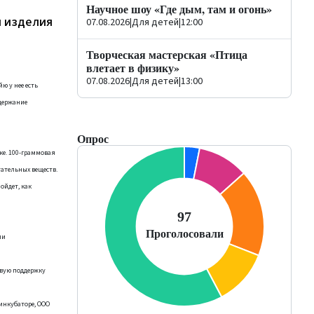
Научное шоу «Где дым, там и огонь»
и изделия
07.08.2026
|
Для детей
|
12:00
Творческая мастерская «Птица
влетает в физику»
07.08.2026
|
Для детей
|
13:00
ю у нее есть
одержание
Опрос
ке. 100-граммовая
тательных веществ.
ойдет, как
ии
овую поддержку
-инкубаторе, ООО