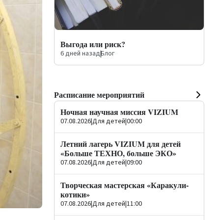
Выгода или риск?
6 дней назад
|
Блог
Расписание мероприятий
Ночная научная миссия VIZIUM
07.08.2026
|
Для детей
|
00:00
Летний лагерь VIZIUM для детей
«Больше ТЕХНО, больше ЭКО»
07.08.2026
|
Для детей
|
09:00
Творческая мастерская «Каракули-
котики»
07.08.2026
|
Для детей
|
11:00