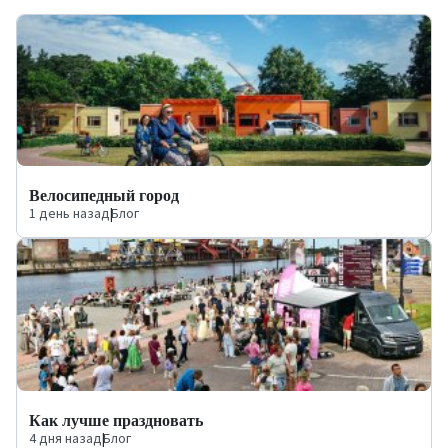
Велосипедный город
1 день назад
|
Блог
Как лучше праздновать
4 дня назад
|
Блог