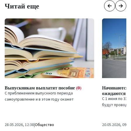
Читай еще
Выпускникам выплатят пособие
(0)
Начинаются 
ожидаются и
С приближением выпускного периода
С 1 июня по 31 
самоуправление и в этом году окажет
будут проводи
материальную поддержку ученикам из
рамках проект
малообеспеченных и нуждающихся...
TEN-T в городе..
28.05.2026, 12:38
|
Общество
20.05.2026, 09:5