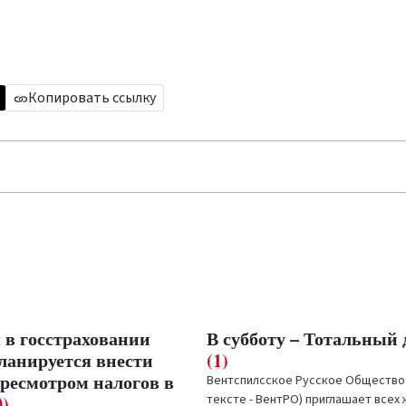
Копировать ссылку
 в госстраховании
В субботу – Тотальный
ланируется внести
(1)
ересмотром налогов в
Вентспилсское Русское Общество 
0)
тексте - ВентРО) приглашает всех