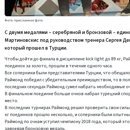
Фото: присланное фото
С двумя медалями – серебряной и бронзовой – еди
Мартиновскис под руководством тренера Сергея Де
который прошел в Турции.
Чтобы дойти до финала в дисциплине kick light до 89 кг, Р
поединок за золото, прошли в течение одного часа.
Все соперники были представителями Турции, что обещало 
Раймонд победил с убедительным преимуществом, то в пол
последних секундах Раймонд сумел набрать необходимые оч
В финальном поединке больше очков набрал турецкий спорт
место.
В последних турнирах Раймонд решил проверить свои силы н
кг поединков прошло несколько, и соперники были опытны
Раймонд по очкам уступил чемпиону 2018 года, который этот
завоевав бронзовую медаль.