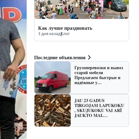
Как лучше праздновать
3 дня назад
|
Блог
Последние объявления
Грузоперевозки и вывоз
старой мебели
Предлагаем быстрые и
надёжные у…
JAU 23 GADUS
TIRGOJAM LAPUKOKU
, SKUJUKOKU VAI ARĪ
JAUKTO MAL…