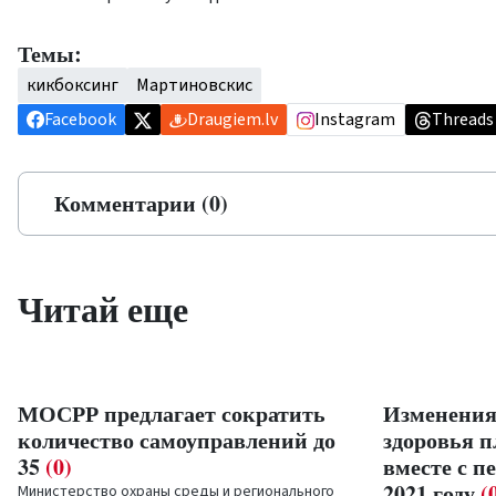
Темы:
кикбоксинг
Мартиновскис
Facebook
Draugiem.lv
Instagram
Threads
Комментарии (0)
Читай еще
МОСРР предлагает сократить
Изменения
количество самоуправлений до
здоровья п
35
(0)
вместе с п
2021 году
(
Министерство охраны среды и регионального