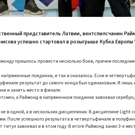
нственный представитель Латвии, вентспилсчанин Рай
нисова успешно стартовал в розыгрыше Кубка Европы
аймонду пришлось провести несколько боев, причем последние т
напряженные поединки, и так и оказалось. Если в четвертьф
уфинале результат до самого конца был одинаковым. И лишь 
ки и занять место в финале.
смен, а Раймонд в напряженном поединке завоевал серебро, 
е в одной, а в нескольких дисциплинах. В дисциплине Light co
ми. После успешного результата в четвертьфинале в полуфин
 титул завоевал и в этом году. В итоге Раймонд занял 3-е мес