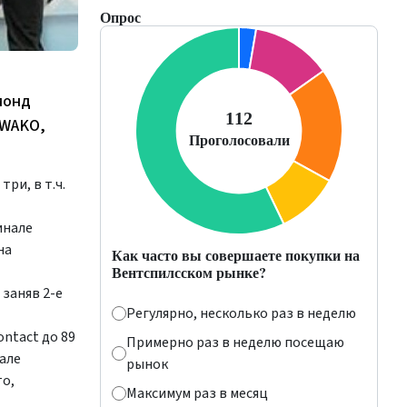
Опрос
монд
 WAKO,
ри, в т.ч.
инале
на
Как часто вы совершаете покупки на
Вентспилсском рынке?
заняв 2-е
Регулярно, несколько раз в неделю
ntact до 89
Примерно раз в неделю посещаю
але
рынок
то,
Максимум раз в месяц