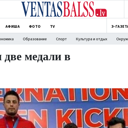
АФИША
ФОТО
TV
Э-ГАЗЕТ
ономика
Образование
Спорт
Культура и отдых
Окруж
 две медали в