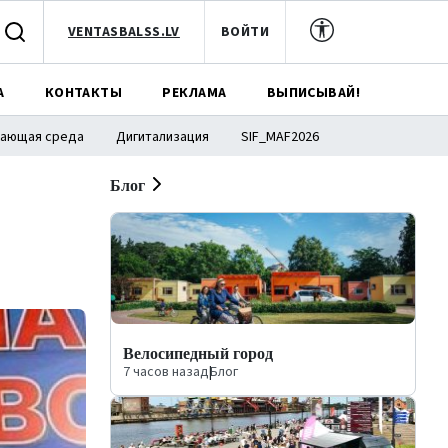
VENTASBALSS.LV
ВОЙТИ
А
КОНТАКТЫ
РЕКЛАМА
ВЫПИСЫВАЙ!
ающая среда
Дигитализация
SIF_MAF2026
Блог
Велосипедный город
7 часов назад
|
Блог