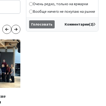
Очень редко, только на ярмарки
Вообще ничего не покупаю на рынке
Голосовать
Комментарии(2)
ние
Добились успехов на конкурсе
и
«Zelta balss»
(0)