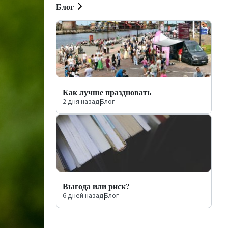
Блог
Как лучше праздновать
2 дня назад
|
Блог
Выгода или риск?
6 дней назад
|
Блог