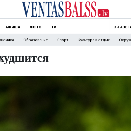
АФИША
ФОТО
TV
Э-ГАЗЕТ
ономика
Образование
Спорт
Культура и отдых
Окруж
ухудшится