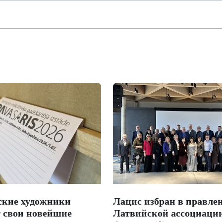
ские художники
Лацис избран в правле
т свои новейшие
Латвийской ассоциаци