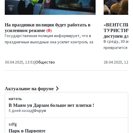
На праздники полиция будет работать в
«ВЕНТСПИ
усиленном режиме
(0)
ТУРИСТИЧЕ
доступен для
Государственная полиция информирует, что в
В среду, 30 ап
праздничные выходные она усилит контроль за
превратится во
безопасностью дорожного движения.
вдохновения и 
представителей 
30.04.2025, 13:51
|
Общество
28.04.2025, 12:0
Актуальное на форуме
житель
В Маям ун Дарзам больше нет плитки !
5 дней назад
|
Форум
sdfg
Парк в Парвенте