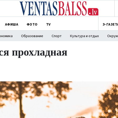
АФИША
ФОТО
TV
Э-ГАЗЕТ
ономика
Образование
Спорт
Культура и отдых
Окруж
тся прохладная