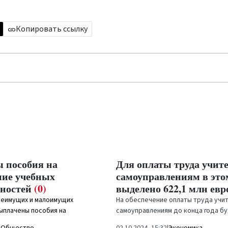
Копировать ссылку
 пособия на
Для оплаты труда учит
ние учебных
самоуправлениям в это
ностей
(0)
выделено 622,1 млн ев
неимущих и малоимущих
На обеспечение оплаты труда учи
ыплачены пособия на
самоуправлениям до конца года бу
ебных материалов, на данный...
выделено 622,1 млн евро, что бол