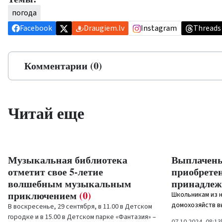
погода
Facebook
Draugiem.lv
Instagram
Threads
Комментарии (0)
Читай еще
Музыкальная библиотека
Выплачены
отметит свое 5-летие
приобрете
волшебным музыкальным
принадлеж
приключением
(0)
Школьникам из 
домохозяйств в
В воскресенье, 29 сентября, в 11.00 в Детском
приобретение уч
городке и в 15.00 в Детском парке «Фантазия» –