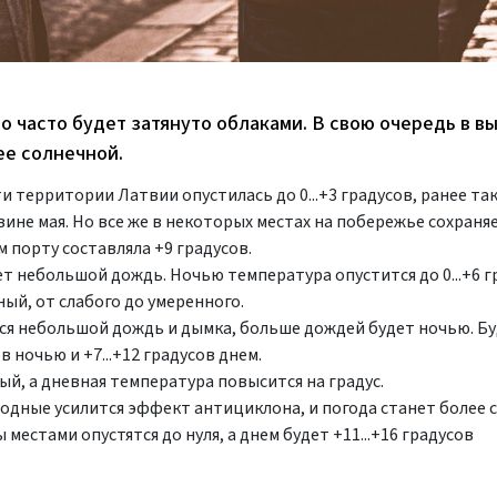
о часто будет затянуто облаками. В свою очередь в 
ее солнечной.
 территории Латвии опустилась до 0...+3 градусов, ранее так
ине мая. Но все же в некоторых местах на побережье сохраняе
м порту составляла +9 градусов.
 небольшой дождь. Ночью температура опустится до 0...+6 гр
ный, от слабого до умеренного.
ся небольшой дождь и дымка, больше дождей будет ночью. Бу
в ночью и +7...+12 градусов днем.
й, а дневная температура повысится на градус.
ыходные усилится эффект антициклона, и погода станет более 
естами опустятся до нуля, а днем будет +11...+16 градусов