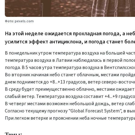
Фото: pexels.com
На этой неделе ожидается прохладная погода, а неб
усилится эффект антициклона, и погода станет бол
В понедельник утром температура воздуха на большей части
температура воздуха в Латвии наблюдалась в первой полов
погода. В 5 часов утра температура воздуха в Вентспилсско
Во вторник начиная небо станет облачным, местами пройдет
днем поднимется до +8...+13 градусов, ветер северо-восточ
В среду будет преимущественно облачно, местами ожидает
слабый ветер. Температура воздуха составит +4...+9 градусо
В четверг местами возможен небольшой дождь, ветер слабы
Согласно текущему прогнозу "Global Forecast System", в в
При легком ветерке и прояснении неба ночные температуры м
Темы: