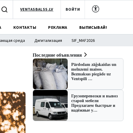
VENTASBALSS.LV
ВОЙТИ
А
КОНТАКТЫ
РЕКЛАМА
ВЫПИСЫВАЙ!
ающая среда
Дигитализация
SIF_MAF2026
Последние объявления
Pārdodam zāģskaidas un
melnzemi maisos.
Bezmaksas piegāde uz
Ventspili …
Грузоперевозки и вывоз
старой мебели
Предлагаем быстрые и
надёжные у…