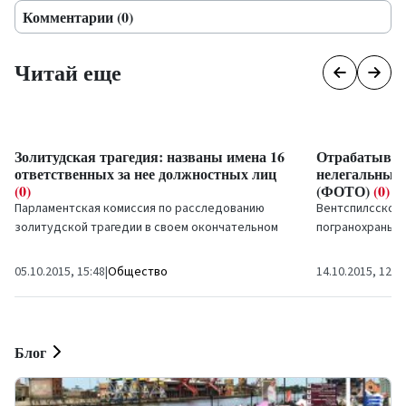
Комментарии (0)
Читай еще
Золитудская трагедия: названы имена 16
Отрабатывал
ответственных за нее должностных лиц
нелегальных
(0)
(ФОТО)
(0)
Парламентская комиссия по расследованию
Вентспилсское
золитудской трагедии в своем окончательном
погранохраны п
заключении назвала 16 должностных лиц,
ходе...
которые несут...
05.10.2015, 15:48
|
Общество
14.10.2015, 12:5
Блог