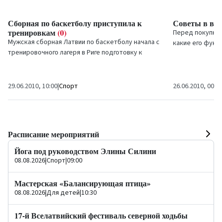
Сборная по баскетболу приступила к
Советы в вы
тренировкам
(0)
Перед покупкой
Мужская сборная Латвии по баскетболу начала с
какие его функ
тренировочного лагеря в Риге подготовку к
важными – удоб
квалификационному турниру чемпионата
дизайн....
Европы.
29.06.2010, 10:00
|
Спорт
26.06.2010, 00:0
Расписание мероприятий
Йога под руководством Элины Силини
08.08.2026
|
Спорт
|
09:00
Мастерская «Балансирующая птица»
08.08.2026
|
Для детей
|
10:30
17-й Вселатвийский фестиваль северной ходьбы