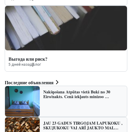
Выгода или риск?
5 дней назад
|
Блог
Последние объявления
Nakšņošana Atpūtas vietā Buki no 30
Eiro/nakts. Cenā iekļauts minizoo …
JAU 23 GADUS TIRGOJAM LAPUKOKU ,
SKUJUKOKU VAI ARĪ JAUKTO MAL…