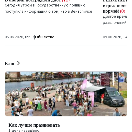
игры: почему 
Сегодня утром в Государственную полицию
нормой
(0)
поступила информация о том, что в Вентспилсе
Долгое время б
на улице Кулдигас произошло дорожно-
развлечений на
транспортное...
довольно конс
Операторы года
05.06.2026, 09:12
|
Общество
09.06.2026, 14:2
Блог
Как лучше праздновать
1 день назад
|
Блог