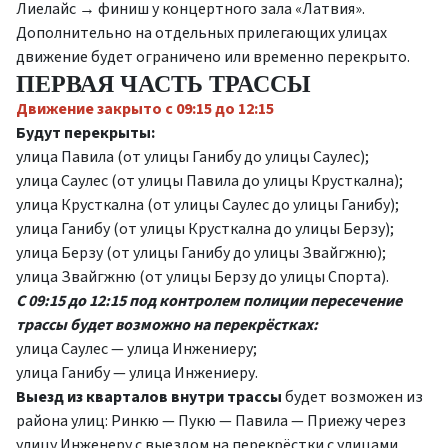
Лиелайс → финиш у концертного зала «Латвия».
Дополнительно на отдельных прилегающих улицах
движение будет ограничено или временно перекрыто.
ПЕРВАЯ ЧАСТЬ ТРАССЫ
Движение закрыто с 09:15 до 12:15
Будут перекрыты:
улица Павила
(от улицы Ганибу до улицы Саулес);
улица Саулес
(от улицы Павила до улицы Крусткална);
улица Крусткална
(от улицы Саулес до улицы Ганибу);
улица Ганибу
(от улицы Крусткална до улицы Берзу);
улица Берзу
(от улицы Ганибу до улицы Звайгжню);
улица Звайгжню
(от улицы Берзу до улицы Спорта).
С 09:15 до 12:15 под контролем полиции пересечение
трассы будет возможно на перекрёстках:
улица Саулес — улица Инжениеру;
улица Ганибу — улица Инжениеру.
Выезд из кварталов внутри трассы
будет возможен из
района улиц: Ринкю — Пукю — Павила — Приежу через
улицу Инженеру с выездом на перекрёстки с улицами