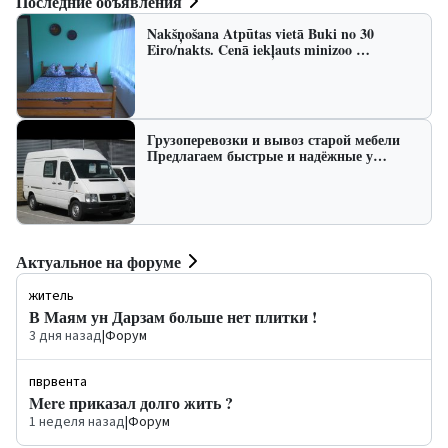
Последние объявления
Nakšņošana Atpūtas vietā Buki no 30
Eiro/nakts. Cenā iekļauts minizoo …
Грузоперевозки и вывоз старой мебели
Предлагаем быстрые и надёжные у…
Актуальное на форуме
житель
В Маям ун Дарзам больше нет плитки !
3 дня назад
|
Форум
пврвента
Mere приказал долго жить ?
1 неделя назад
|
Форум