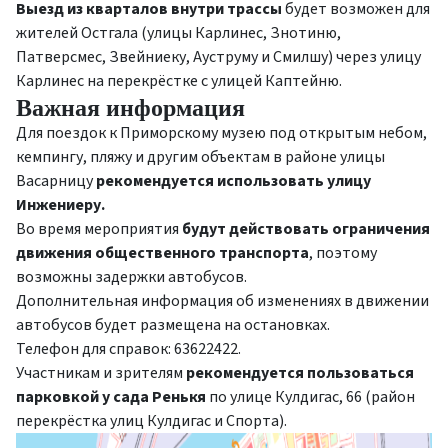
Выезд из кварталов внутри трассы
будет возможен для
жителей Остгала (улицы Карлинес, Знотиню,
Патверсмес, Звейниеку, Ауструму и Смилшу) через улицу
Карлинес на перекрёстке с улицей Каптейню.
Важная информация
Для поездок к Приморскому музею под открытым небом,
кемпингу, пляжу и другим объектам в районе улицы
Васарницу
рекомендуется использовать улицу
Инжениеру.
Во время мероприятия
будут действовать ограничения
движения общественного транспорта
, поэтому
возможны задержки автобусов.
Дополнительная информация об изменениях в движении
автобусов будет размещена на остановках.
Телефон для справок: 63622422.
Участникам и зрителям
рекомендуется пользоваться
парковкой у сада Ренькя
по улице Кулдигас, 66 (район
перекрёстка улиц Кулдигас и Спорта).