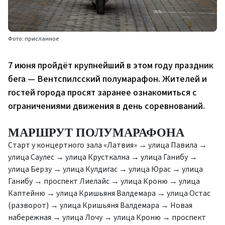
Фото: присланное
7 июня пройдёт крупнейший в этом году праздник
бега — Вентспилсский полумарафон. Жителей и
гостей города просят заранее ознакомиться с
ограничениями движения в день соревнований.
МАРШРУТ ПОЛУМАРАФОНА
Старт у концертного зала «Латвия» → улица Павила →
улица Саулес → улица Крусткална → улица Ганибу →
улица Берзу → улица Кулдигас → улица Юрас → улица
Ганибу → проспект Лиелайс → улица Кроню → улица
Каптейню → улица Кришьяня Валдемара → улица Остас
(разворот) → улица Кришьяня Валдемара → Новая
набережная → улица Лочу → улица Кроню → проспект