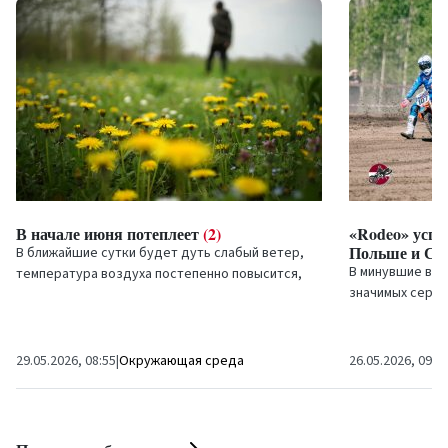
В начале июня потеплеет
(2)
«Rodeo» успе
Польше и Ст
В ближайшие сутки будет дуть слабый ветер,
В минувшие вы
температура воздуха постепенно повысится,
значимых серий
временами ожидается дождь, прогнозируют
которых принял
синоптики.
«Rodeo MX Racin
29.05.2026, 08:55
|
Окружающая среда
26.05.2026, 09:0