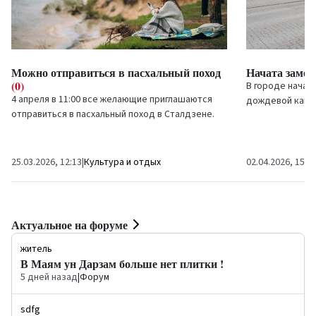
Можно отправиться в пасхальный поход
Начата заме
(0)
В городе начат
4 апреля в 11:00 все желающие приглашаются
дождевой кана
отправиться в пасхальный поход в Сталдзене.
“Green Amber”, 
Это отличная возможность провести время
улицах города...
активно,...
25.03.2026, 12:13
|
Культура и отдых
02.04.2026, 15:3
Актуальное на форуме
житель
В Маям ун Дарзам больше нет плитки !
5 дней назад
|
Форум
sdfg