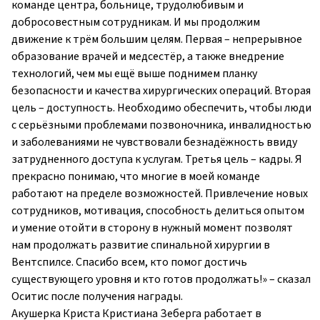
команде центра, больнице, трудолюбивым и
добросовестным сотрудникам. И мы продолжим
движение к трём большим целям. Первая – непрерывное
образование врачей и медсестёр, а также внедрение
технологий, чем мы ещё выше поднимем планку
безопасности и качества хирургических операций. Вторая
цель – доступность. Необходимо обеспечить, чтобы люди
с серьёзными проблемами позвоночника, инвалидностью
и заболеваниями не чувствовали безнадёжность ввиду
затрудненного доступа к услугам. Третья цель – кадры. Я
прекрасно понимаю, что многие в моей команде
работают на пределе возможностей. Привлечение новых
сотрудников, мотивация, способность делиться опытом
и умение отойти в сторону в нужный момент позволят
нам продолжать развитие спинальной хирургии в
Вентспилсе. Спасибо всем, кто помог достичь
существующего уровня и кто готов продолжать!» – сказал
Оситис после получения награды.
Акушерка Криста Кристиана Зеберга работает в