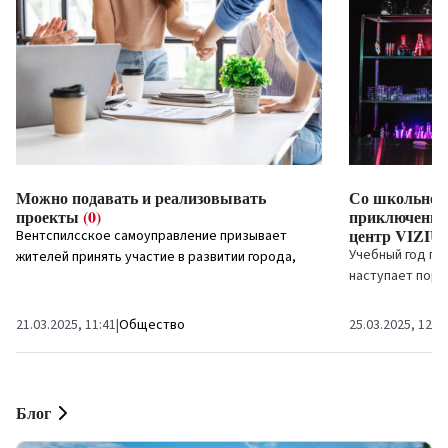
Можно подавать и реализовывать
Со школьной
проекты
(0)
приключение 
центр VIZI
Вентспилсское самоуправление призывает
Учебный год по
жителей принять участие в развитии города,
наступает пора
отправив проектную заявку на...
пределы школы,
и...
21.03.2025, 11:41
|
Общество
25.03.2025, 12:2
Блог