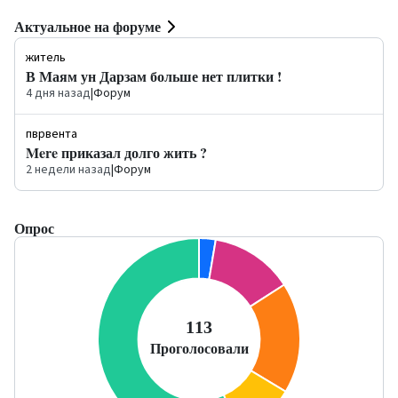
Актуальное на форуме
житель
В Маям ун Дарзам больше нет плитки !
4 дня назад
|
Форум
пврвента
Mere приказал долго жить ?
2 недели назад
|
Форум
Опрос