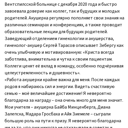
Вентспилсской больнице с декабря 2020 года и быстро
завоевала доверие как коллег, так и будущих и молодых
родителей. Акушерка регулярно пополняет свои знания на
различных семинарах и конференциях, а также проводит
образовательные лекции для будущих родителей.
Заведующий отделением гинекологии и акушерства,
гинеколог-акушер Сергей Тарасов описывает Зебергу как
очень улыбчивую и мотивированную: «Криста всегда
заботлива, внимательна и чутка к своим пациентам.
Коллеги ценят её вклад в команду, особенно подчёркивая
целеустремленность и душевность».
«Работа акушерки крайне важна для меня. После каждых
родов я набираюсь сил и энергии. Видеть счастливую
семью – моё величайшее достижение! Я невероятно
благодарна за награду – она очень много для меня значит.
Мои учителя – акушерка Байба Минценберга, Диана
Залепска, Мадара Гросбаха и Айя Зиемеле – сыграли
большую роль на пути к призу. Я невероятно благодарна
им за то, что они никогда не отказывали в советах и ​​