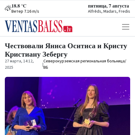
18.8 °C
пятница, 7 августа
Ветер 7.16 m/s
Alfrēds, Madars, Fredis
Чествовали Яниса Оситиса и Кристу
Кристиану Зебергу
27 марта, 14:12,
Северокурземская региональная больница/
|
2025
ВБ