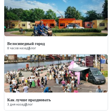
Велосипедный город
8 часов назад
|
Блог
Как лучше праздновать
3 дня назад
|
Блог